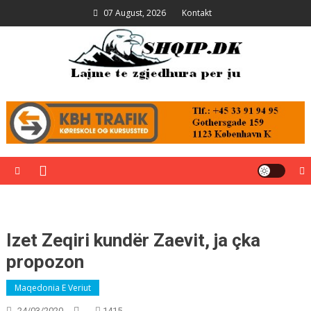
Skip
07 August, 2026
Kontakt
to
content
Shqip.dk
Lajme të zgjedhura për ju
Izet Zeqiri kundër Zaevit, ja çka
propozon
Maqedonia E Veriut
24/03/2020
1415