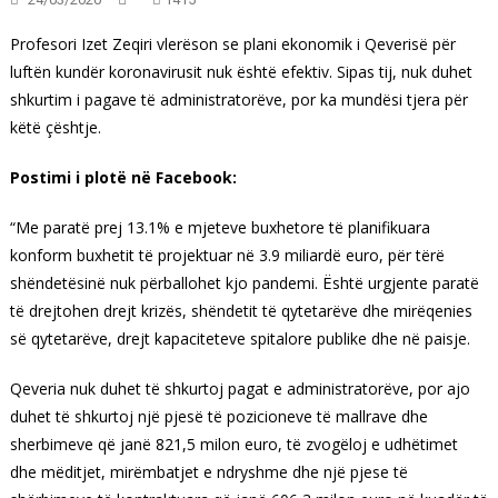
Profesori Izet Zeqiri vlerëson se plani ekonomik i Qeverisë për
luftën kundër koronavirusit nuk është efektiv. Sipas tij, nuk duhet
shkurtim i pagave të administratorëve, por ka mundësi tjera për
këtë çështje.
Postimi i plotë në Facebook:
“Me paratë prej 13.1% e mjeteve buxhetore të planifikuara
konform buxhetit të projektuar në 3.9 miliardë euro, për tërë
shëndetësinë nuk përballohet kjo pandemi. Është urgjente paratë
të drejtohen drejt krizës, shëndetit të qytetarëve dhe mirëqenies
së qytetarëve, drejt kapaciteteve spitalore publike dhe në paisje.
Qeveria nuk duhet të shkurtoj pagat e administratorëve, por ajo
duhet të shkurtoj një pjesë të pozicioneve të mallrave dhe
sherbimeve që janë 821,5 milon euro, të zvogëloj e udhëtimet
dhe mëditjet, mirëmbatjet e ndryshme dhe një pjese të