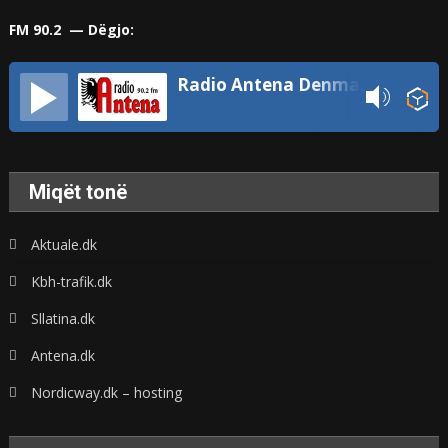
FM 90.2 — Dëgjo:
Radio Antena Denmark
Miqët tonë
Aktuale.dk
Kbh-trafik.dk
Sllatina.dk
Antena.dk
Nordicway.dk – hosting