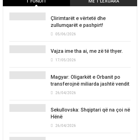
T´FUNDIT
MË T'LEXUARA
Çlirimtarët e vërtetë dhe
zullumqarët e pashpirt!
05/06/2026
Vajza ime tha ai, me zë të thyer.
17/05/2026
Magyar: Oligarkët e Orbanit po
transferojnë miliarda jashtë vendit
26/04/2026
Sekullovska: Shqiptari që na çoi në
Hënë
26/04/2026