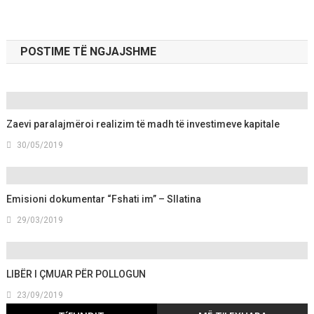
navigation
POSTIME TË NGJAJSHME
Zaevi paralajmëroi realizim të madh të investimeve kapitale
30/05/2019
Emisioni dokumentar “Fshati im” – Sllatina
29/03/2019
LIBËR I ÇMUAR PËR POLLOGUN
23/09/2019