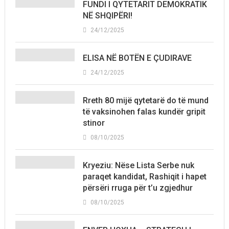
FUNDI I QYTETARIT DEMOKRATIK
NË SHQIPËRI!
24/12/2025
ELISA NË BOTËN E ÇUDIRAVE
24/12/2025
Rreth 80 mijë qytetarë do të mund
të vaksinohen falas kundër gripit
stinor
08/10/2025
Kryeziu: Nëse Lista Serbe nuk
paraqet kandidat, Rashiqit i hapet
përsëri rruga për t’u zgjedhur
08/10/2025