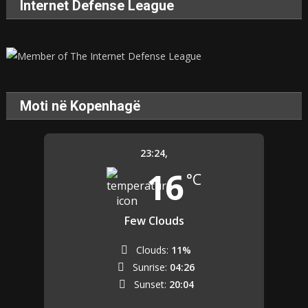
Internet Defense League
Moti në Kopenhagë
23:24,
16
°C
Few Clouds
Clouds:
11%
Sunrise:
04:26
Sunset:
20:04