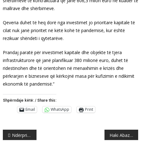
shërbimeve të kontraktuara që janë 606,3 milon euro në kuadër të
mallrave dhe shërbimeve.
Qeveria duhet të heq dorë nga investimet jo prioritare kapitale të
cilat nuk janë prioritet në këtë kohë të pandemisë, kur është
rezikuar shëndeti i qytetarëve.
Prandaj paratë për investimet kapitale dhe objekte të tjera
infrastrukturore që janë planifikuar 380 milionë euro, duhet të
ridestinohen dhe të orientohen në menaxhimin e krizës dhe
përkrarjen e bizneseve që kërkojnë masa për kufizimin e ndikimit
ekonomik të pandemisë.”
Shpërndaje këtë: / Share this:
Email
WhatsApp
Print
Post
Ndërpritet transporti urban ndërmjet qyteteve në Maqedoninë e Veriut
Haki Abazi me kritika për Isa Mustafën e Hashim Thaçi: Ja halli i tyre