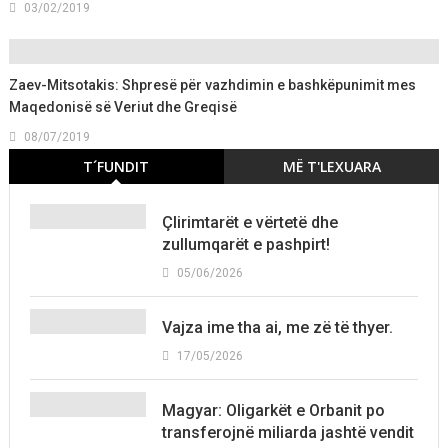
03/02/2019
Zaev-Mitsotakis: Shpresë për vazhdimin e bashkëpunimit mes
Maqedonisë së Veriut dhe Greqisë
08/07/2019
T´FUNDIT
MË T'LEXUARA
Çlirimtarët e vërtetë dhe
zullumqarët e pashpirt!
05/06/2026
Vajza ime tha ai, me zë të thyer.
17/05/2026
Magyar: Oligarkët e Orbanit po
transferojnë miliarda jashtë vendit