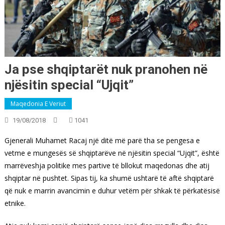
Ja pse shqiptarët nuk pranohen në
njësitin special “Ujqit”
Maqedonia E Veriut
19/08/2018
1041
Gjenerali Muhamet Racaj një ditë më parë tha se pengesa e
vetme e mungesës së shqiptarëve në njësitin special “Ujqit”, është
marrëveshja politike mes partive të bllokut maqedonas dhe atij
shqiptar në pushtet. Sipas tij, ka shumë ushtarë të aftë shqiptarë
që nuk e marrin avancimin e duhur vetëm për shkak të përkatësisë
etnike.