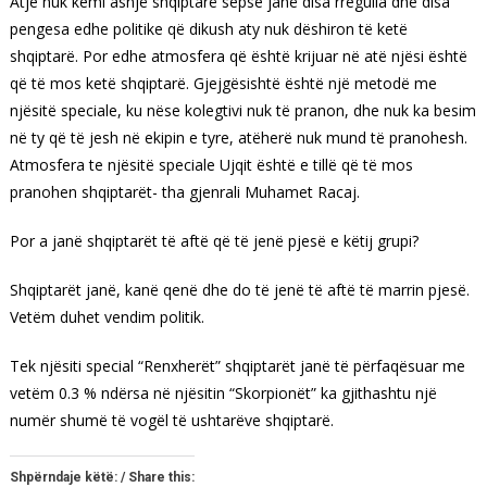
Atje nuk kemi asnjë shqiptarë sepse janë disa rregulla dhe disa
pengesa edhe politike që dikush aty nuk dëshiron të ketë
shqiptarë. Por edhe atmosfera që është krijuar në atë njësi është
që të mos ketë shqiptarë. Gjejgësishtë është një metodë me
njësitë speciale, ku nëse kolegtivi nuk të pranon, dhe nuk ka besim
në ty që të jesh në ekipin e tyre, atëherë nuk mund të pranohesh.
Atmosfera te njësitë speciale Ujqit është e tillë që të mos
pranohen shqiptarët- tha gjenrali Muhamet Racaj.
Por a janë shqiptarët të aftë që të jenë pjesë e këtij grupi?
Shqiptarët janë, kanë qenë dhe do të jenë të aftë të marrin pjesë.
Vetëm duhet vendim politik.
Tek njësiti special “Renxherët” shqiptarët janë të përfaqësuar me
vetëm 0.3 % ndërsa në njësitin “Skorpionët” ka gjithashtu një
numër shumë të vogël të ushtarëve shqiptarë.
Shpërndaje këtë: / Share this: