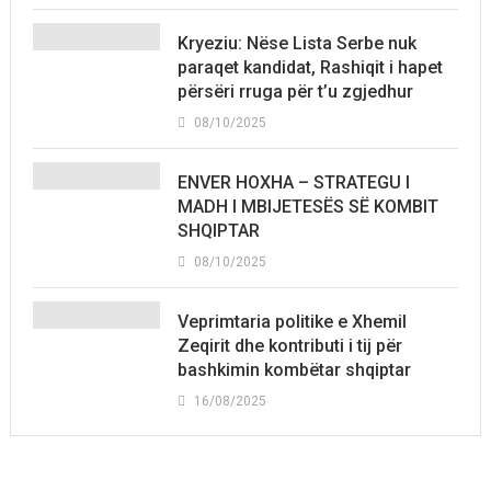
Kryeziu: Nëse Lista Serbe nuk
paraqet kandidat, Rashiqit i hapet
përsëri rruga për t’u zgjedhur
08/10/2025
ENVER HOXHA – STRATEGU I
MADH I MBIJETESËS SË KOMBIT
SHQIPTAR
08/10/2025
Veprimtaria politike e Xhemil
Zeqirit dhe kontributi i tij për
bashkimin kombëtar shqiptar
16/08/2025