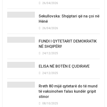
26/04/2026
Sekullovska: Shqiptari që na çoi në
Hënë
26/04/2026
FUNDI I QYTETARIT DEMOKRATIK
NË SHQIPËRI!
24/12/2025
ELISA NË BOTËN E ÇUDIRAVE
24/12/2025
Rreth 80 mijë qytetarë do të mund
të vaksinohen falas kundër gripit
stinor
08/10/2025