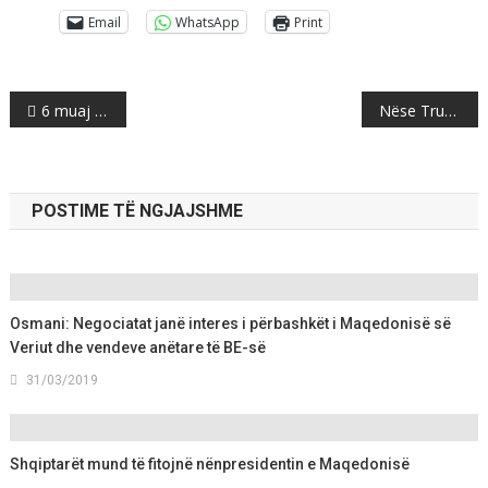
Email
WhatsApp
Print
Post
6 muaj burg për këshilltarin elektoral të Donald Trump
Nëse Trump bën edhe këtë lëvizje kundër Turqisë, kjo do të jetë goditje e madhe për Ankaranë
navigation
POSTIME TË NGJAJSHME
Osmani: Negociatat janë interes i përbashkët i Maqedonisë së
Veriut dhe vendeve anëtare të BE-së
31/03/2019
Shqiptarët mund të fitojnë nënpresidentin e Maqedonisë