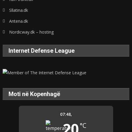
Sllatina.dk
Antena.dk
Nordicway.dk – hosting
Internet Defense League
Moti në Kopenhagë
07:48,
20
°C