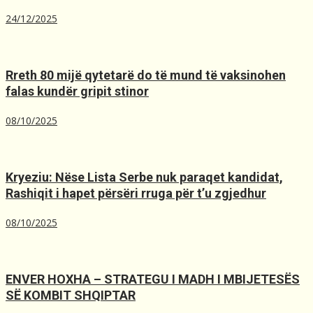
24/12/2025
Rreth 80 mijë qytetarë do të mund të vaksinohen
falas kundër gripit stinor
08/10/2025
Kryeziu: Nëse Lista Serbe nuk paraqet kandidat,
Rashiqit i hapet përsëri rruga për t’u zgjedhur
08/10/2025
ENVER HOXHA – STRATEGU I MADH I MBIJETESËS
SË KOMBIT SHQIPTAR