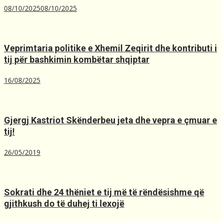
08/10/2025
08/10/2025
Veprimtaria politike e Xhemil Zeqirit dhe kontributi i
tij për bashkimin kombëtar shqiptar
16/08/2025
Gjergj Kastriot Skënderbeu jeta dhe vepra e çmuar e
tij!
26/05/2019
Sokrati dhe 24 thëniet e tij më të rëndësishme që
gjithkush do të duhej ti lexojë