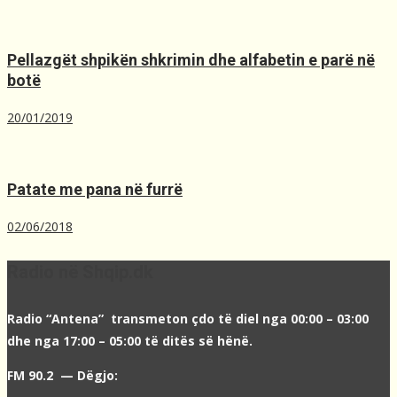
Pellazgët shpikën shkrimin dhe alfabetin e parë në
botë
20/01/2019
Patate me pana në furrë
02/06/2018
Radio në Shqip.dk
Radio “Antena” transmeton çdo të diel nga 00:00 – 03:00
dhe nga 17:00 – 05:00 të ditës së hënë.
FM 90.2 — Dëgjo: