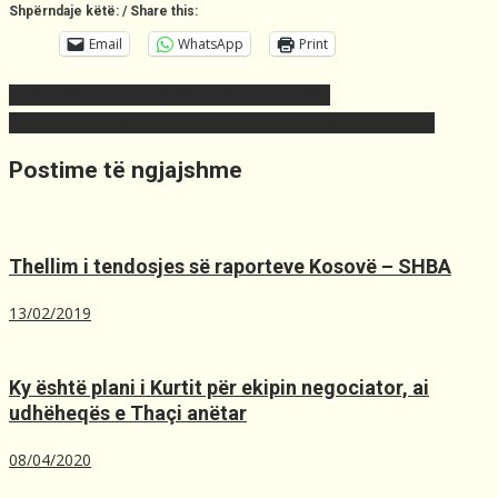
Shpërndaje këtë: / Share this:
Email
WhatsApp
Print
Post
Vendi i Skënderbeut në historinë e Shqipërisë
navigation
Bizneset nga Maqedonia shpërngulen në Serbi dhe Bullgari!
Postime të ngjajshme
Thellim i tendosjes së raporteve Kosovë – SHBA
13/02/2019
Ky është plani i Kurtit për ekipin negociator, ai
udhëheqës e Thaçi anëtar
08/04/2020