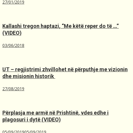
27/01/2019
Kallashi tregon haptazi, “Me kёtё reper do tё …”
(VIDEO)
03/06/2018
UT – regjistrimi zhvillohet në përputhje me vizionin
dhe misionin historik ️
27/08/2019
Përplasja me armë në Prishtinë, ​vdes edhe i
plagosuri i dytë (VIDEO)
05/09/2019
05/09/2019