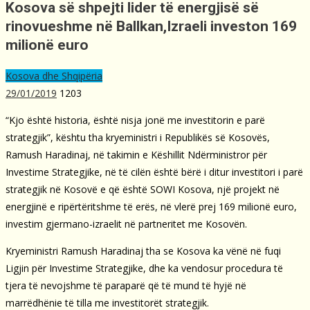
Kosova së shpejti lider të energjisë së
rinovueshme në Ballkan,Izraeli investon 169
milionë euro
Kosova dhe Shqipëria
29/01/2019
1203
“Kjo është historia, është nisja jonë me investitorin e parë
strategjik”, kështu tha kryeministri i Republikës së Kosovës,
Ramush Haradinaj, në takimin e Këshillit Ndërministror për
Investime Strategjike, në të cilën është bërë i ditur investitori i parë
strategjik në Kosovë e që është SOWI Kosova, një projekt në
energjinë e ripërtëritshme të erës, në vlerë prej 169 milionë euro,
investim gjermano-izraelit në partneritet me Kosovën.
Kryeministri Ramush Haradinaj tha se Kosova ka vënë në fuqi
Ligjin për Investime Strategjike, dhe ka vendosur procedura të
tjera të nevojshme të paraparë që të mund të hyjë në
marrëdhënie të tilla me investitorët strategjik.