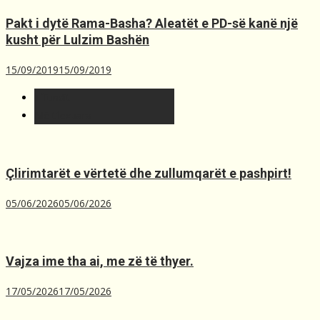
Pakt i dytë Rama-Basha? Aleatët e PD-së kanë një
kusht për Lulzim Bashën
15/09/2019
15/09/2019
T´fundit
Më t'lexuara
Çlirimtarët e vërtetë dhe zullumqarët e pashpirt!
05/06/2026
05/06/2026
Vajza ime tha ai, me zë të thyer.
17/05/2026
17/05/2026