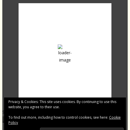
12:09,
23
°C
overcast clouds
56 %
1017 mb
20 Km/h
Clouds:
100%
Sunrise:
04:30
Sunset:
20:00
Last updated: 12:03
Privacy & Cookies: This site uses cookies. By continuing to use this
website, you agree to their use.
Shqip.dk - Lajme të zgjedhura për Ju
To find out more, including how to control cookies, see here:
Cookie
Footer Menu
Policy