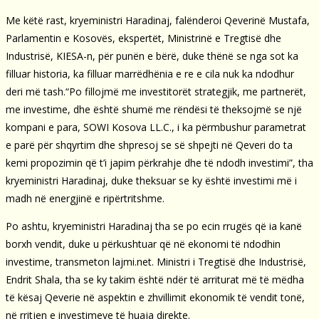
Me këtë rast, kryeministri Haradinaj, falënderoi Qeverinë Mustafa,
Parlamentin e Kosovës, ekspertët, Ministrinë e Tregtisë dhe
Industrisë, KIESA-n, për punën e bërë, duke thënë se nga sot ka
filluar historia, ka filluar marrëdhënia e re e cila nuk ka ndodhur
deri më tash.“Po fillojmë me investitorët strategjik, me partnerët,
me investime, dhe është shumë me rëndësi të theksojmë se një
kompani e para, SOWI Kosova LL.C., i ka përmbushur parametrat
e parë për shqyrtim dhe shpresoj se së shpejti në Qeveri do ta
kemi propozimin që t’i japim përkrahje dhe të ndodh investimi”, tha
kryeministri Haradinaj, duke theksuar se ky është investimi më i
madh në energjinë e ripërtritshme.
Po ashtu, kryeministri Haradinaj tha se po ecin rrugës që ia kanë
borxh vendit, duke u përkushtuar që në ekonomi të ndodhin
investime, transmeton lajmi.net. Ministri i Tregtisë dhe Industrisë,
Endrit Shala, tha se ky takim është ndër të arriturat më të mëdha
të kësaj Qeverie në aspektin e zhvillimit ekonomik të vendit tonë,
në rritjen e investimeve të huaja direkte.