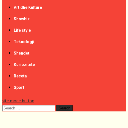
Art dhe Kulturë
Showbiz
Life style
Teknologji
Shendeti
Kuriozitete
Receta
Sport
site mode button
Search
for: