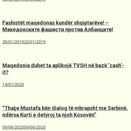
Fashistët maqedonas kundër shqiptarëve! –
Македонските фашисти против Албанците!
20/01/2019
20/01/2019
Maqedonia duhet ta aplikojë TVSH nё bazё ‘cash’-
it?
14/01/2020
“Thaҫi e Mustafa bën dialog të mbrapsht me Serbinë,
ndërsa Kurti e detyroj ta njoh Kosovën”
09/06/2020
09/06/2020