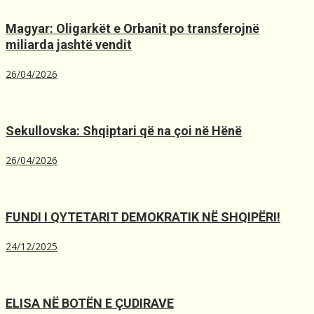
Magyar: Oligarkët e Orbanit po transferojnë
miliarda jashtë vendit
26/04/2026
Sekullovska: Shqiptari që na çoi në Hënë
26/04/2026
FUNDI I QYTETARIT DEMOKRATIK NË SHQIPËRI!
24/12/2025
ELISA NË BOTËN E ÇUDIRAVE