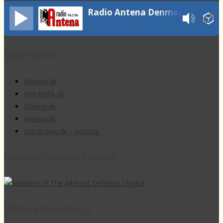
Radio Antena Denmark
Miqët tonë
Aktuale.dk
Kbh-trafik.dk
Sllatina.dk
Antena.dk
Nordicway.dk – hosting
Internet Defense League
Moti në Kopenhagë