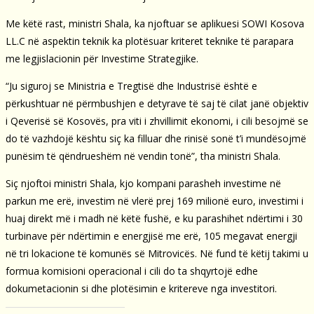
Me këtë rast, ministri Shala, ka njoftuar se aplikuesi SOWI Kosova
LL.C në aspektin teknik ka plotësuar kriteret teknike të parapara
me legjislacionin për Investime Strategjike.
“Ju siguroj se Ministria e Tregtisë dhe Industrisë është e
përkushtuar në përmbushjen e detyrave të saj të cilat janë objektiv
i Qeverisë së Kosovës, pra viti i zhvillimit ekonomi, i cili besojmë se
do të vazhdojë kështu siç ka filluar dhe rinisë sonë t’i mundësojmë
punësim të qëndrueshëm në vendin tonë”, tha ministri Shala.
Siç njoftoi ministri Shala, kjo kompani parasheh investime në
parkun me erë, investim në vlerë prej 169 milionë euro, investimi i
huaj direkt më i madh në këtë fushë, e ku parashihet ndërtimi i 30
turbinave për ndërtimin e energjisë me erë, 105 megavat energji
në tri lokacione të komunës së Mitrovicës. Në fund të këtij takimi u
formua komisioni operacional i cili do ta shqyrtojë edhe
dokumetacionin si dhe plotësimin e kritereve nga investitori.