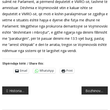
sulmit në Parlament, ai përmend deputetët e VMRO-së, tashmë të
amnistuar. Dëshmia e Vojminovskit vitin e kaluar ishte se
deputetët e VMRO-së, që moti e kishin paralajmëruar se zgjidhja e
vetme e situatës është hapja e dyerve dhe futja me dhunë në
Parlament. Megjithëse nga prokuroria demantojnë se Vojminovski
është “dëshmitarë i mbrojtur”, e gjithë ngjarja nga dënimi fillimisht
me “paraburgim”, për të pasuar dënimi me 13.5 vjet burg, pastaj
me “arrest shtëpiak” e deri te arratia, tregon se Vojminovski është
ndihmuar nga sistemi që të largohet nga vendi.
Shpërndaje këtë: / Share this:
Email
WhatsApp
Print
Post
Historiani grek: Ilirët janë popull i lashtë, shqipja më e vjetër se latinishtja
Bozhinovski paralajmëron skandal me diplomat e Universitetit të Merkos!?
navigation