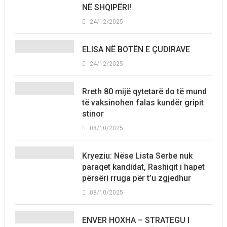
NË SHQIPËRI!
24/12/2025
ELISA NË BOTËN E ÇUDIRAVE
24/12/2025
Rreth 80 mijë qytetarë do të mund
të vaksinohen falas kundër gripit
stinor
08/10/2025
Kryeziu: Nëse Lista Serbe nuk
paraqet kandidat, Rashiqit i hapet
përsëri rruga për t’u zgjedhur
08/10/2025
ENVER HOXHA – STRATEGU I