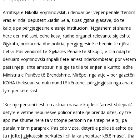
Arratisja e Nikolla Vojminovskit, i dënuar për vepër penale “tentim
vrasje” ndaj deputetit Ziadin Sela, sipas gjitha gjasave, do të
kalojë pa përgjegjësinë e asnjë institucioni. Ngjashëm si shumë
herë deri më tani, edhe kësaj radhe organet relevante siç është
Gjykata, prokuroria dhe policia, përgjegjësinë e hedhin te njëra-
tjetra. Pas vendimit të Gjykatës Penale të Shkupit, e cila ndaj të
dënuarit Vojminovski shpalli fletë-arrest ndërkombëtar, por vetëm
pasi i njëjti ishte arratisur, një gjë të tillë të enjten e kumtoi edhe
Ministria e Punëve të Brendshme. Mirëpo, nga atje – për gazetën
KOHA theksuan se nuk mund të kërkohet përgjegjësia nga ana e
tyre për këtë rast.
“Kur një personi i është caktuar masa e kujdesit ‘arrest shtëpiak’,
detyrë e vetme nëpunësve policor është që brenda ditës, dy-tre
apo më shumë herë ta vizitojnë personin në shtëpinë e tij, pa
paralajmërim paraprak. Pas çdo vizite, detyrë e policisë është që
ta njoftoj gjykatësin përkatës i cili ia ka shqiptuar këtë masë”, tha