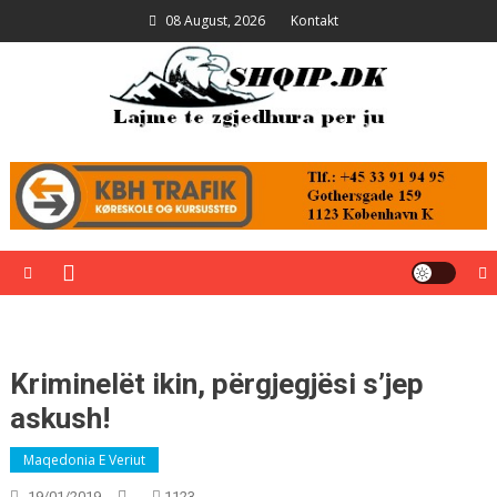
Skip
08 August, 2026
Kontakt
to
content
Shqip.dk
Lajme të zgjedhura për ju
Kriminelët ikin, përgjegjësi s’jep
askush!
Maqedonia E Veriut
19/01/2019
1123