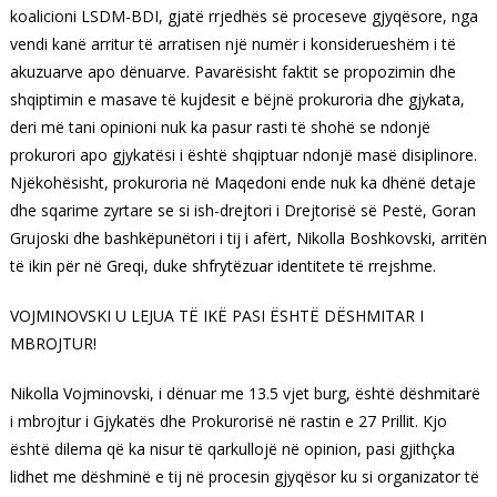
koalicioni LSDM-BDI, gjatë rrjedhës së proceseve gjyqësore, nga
vendi kanë arritur të arratisen një numër i konsiderueshëm i të
akuzuarve apo dënuarve. Pavarësisht faktit se propozimin dhe
shqiptimin e masave të kujdesit e bëjnë prokuroria dhe gjykata,
deri më tani opinioni nuk ka pasur rasti të shohë se ndonjë
prokurori apo gjykatësi i është shqiptuar ndonjë masë disiplinore.
Njëkohësisht, prokuroria në Maqedoni ende nuk ka dhënë detaje
dhe sqarime zyrtare se si ish-drejtori i Drejtorisë së Pestë, Goran
Grujoski dhe bashkëpunëtori i tij i afërt, Nikolla Boshkovski, arritën
të ikin për në Greqi, duke shfrytëzuar identitete të rrejshme.
VOJMINOVSKI U LEJUA TË IKË PASI ËSHTË DËSHMITAR I
MBROJTUR!
Nikolla Vojminovski, i dënuar me 13.5 vjet burg, është dëshmitarë
i mbrojtur i Gjykatës dhe Prokurorisë në rastin e 27 Prillit. Kjo
është dilema që ka nisur të qarkullojë në opinion, pasi gjithçka
lidhet me dëshminë e tij në procesin gjyqësor ku si organizator të