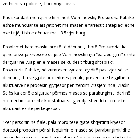
zëdhënësi i policisë, Toni Angellovski.
Pas skandalit me ikjen e kriminelit Vojminovski, Prokuroria Publike
është munduar të arsyetohet me masën e “arrestit shtëpiak” edhe
pse i njëjti ishte dënuar me 13.5 vjet burg.
Problemet kardiovaskulare të të dënuarit, thotë Prokuroria, ka
qenë arsyeja kryesore se pse Vojminovski nga “paraburgimi” është
dërguar në vuajtjen e masës së kujdesit “burg shtëpiak”.
Prokuroria Publike, në kumtesën zyrtare, dy ditë pas ikjes së të
dënuarit, tha se gjatë procedurës penale, prezenca e të gjithë të
akuzuarve në procesin gjyqësor për “tentim vrasjen” ndaj Ziadin
Selës ka qenë e siguruar përmes masës së paraburgimit, deri në
momentin kur është konstatuar se gjendja shëndetësore e të
akuzuarit është përkeqësuar.
“Për personin në fjalë, pala mbrojtëse gjatë shqyrtimi kryesor –
dorëzoi propozim për shfuqizimin e masës së ‘paraburgimit’ dhe
zëvendësimin e saj me ‘burg shtëpiak’ apo ndonjë mase tjetër të