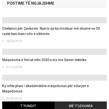
POSTIME TË NGJAJSHME
Cvetanov për Çavkovin: Njeriu që ka montuar më shumë se 30
raste tani luan rolin e viktimës
16/03/2019
Maqedonia e Veriut vitin 2020 e nis me Qeveri teknike
31/12/2019
Ky ishte plani i akademikëve maqedonas për ndarjen e
Maqedonisë
26/09/2019
T´FUNDIT
MË T'LEXUARA