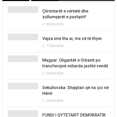
Çlirimtarët e vërtetë dhe
zullumqarët e pashpirt!
05/06/2026
Vajza ime tha ai, me zë të thyer.
17/05/2026
Magyar: Oligarkët e Orbanit po
transferojnë miliarda jashtë vendit
26/04/2026
Sekullovska: Shqiptari që na çoi në
Hënë
26/04/2026
FUNDI I QYTETARIT DEMOKRATIK