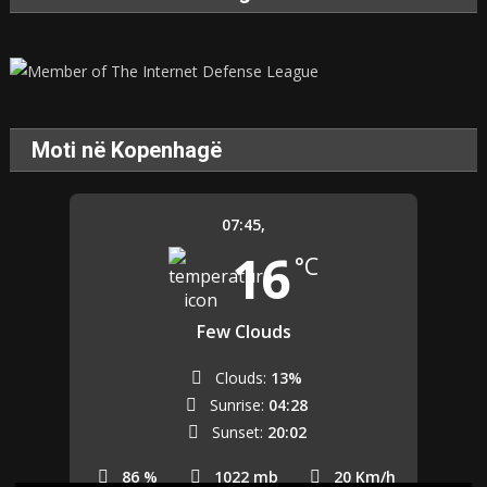
Moti në Kopenhagë
07:45,
16
°C
Few Clouds
Clouds:
13%
Sunrise:
04:28
Sunset:
20:02
86 %
1022 mb
20 Km/h