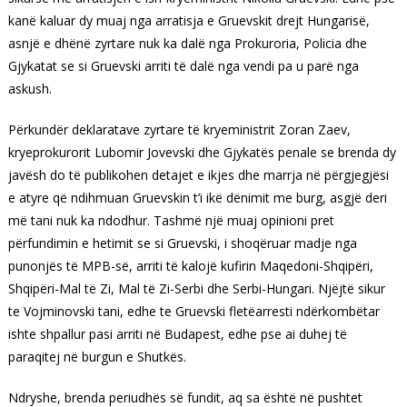
kanë kaluar dy muaj nga arratisja e Gruevskit drejt Hungarisë,
asnjë e dhënë zyrtare nuk ka dalë nga Prokuroria, Policia dhe
Gjykatat se si Gruevski arriti të dalë nga vendi pa u parë nga
askush.
Përkundër deklaratave zyrtare të kryeministrit Zoran Zaev,
kryeprokurorit Lubomir Jovevski dhe Gjykatës penale se brenda dy
javësh do të publikohen detajet e ikjes dhe marrja në përgjegjësi
e atyre që ndihmuan Gruevskin t’i ikë dënimit me burg, asgjë deri
më tani nuk ka ndodhur. Tashmë një muaj opinioni pret
përfundimin e hetimit se si Gruevski, i shoqëruar madje nga
punonjës të MPB-së, arriti të kalojë kufirin Maqedoni-Shqipëri,
Shqipëri-Mal të Zi, Mal të Zi-Serbi dhe Serbi-Hungari. Njëjtë sikur
te Vojminovski tani, edhe te Gruevski fletëarresti ndërkombëtar
ishte shpallur pasi arriti në Budapest, edhe pse ai duhej të
paraqitej në burgun e Shutkës.
Ndryshe, brenda periudhës së fundit, aq sa është në pushtet