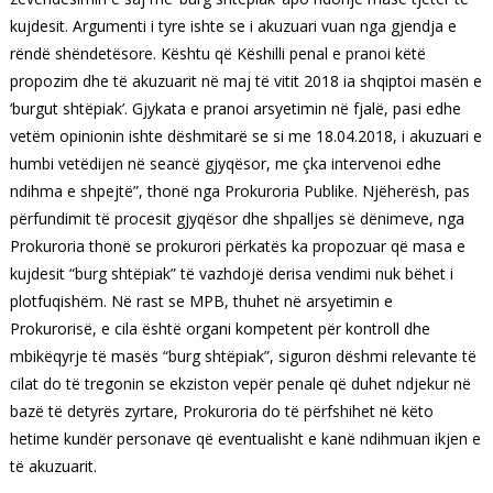
kujdesit. Argumenti i tyre ishte se i akuzuari vuan nga gjendja e
rëndë shëndetësore. Kështu që Këshilli penal e pranoi këtë
propozim dhe të akuzuarit në maj të vitit 2018 ia shqiptoi masën e
‘burgut shtëpiak’. Gjykata e pranoi arsyetimin në fjalë, pasi edhe
vetëm opinionin ishte dëshmitarë se si me 18.04.2018, i akuzuari e
humbi vetëdijen në seancë gjyqësor, me çka intervenoi edhe
ndihma e shpejtë”, thonë nga Prokuroria Publike. Njëherësh, pas
përfundimit të procesit gjyqësor dhe shpalljes së dënimeve, nga
Prokuroria thonë se prokurori përkatës ka propozuar që masa e
kujdesit “burg shtëpiak” të vazhdojë derisa vendimi nuk bëhet i
plotfuqishëm. Në rast se MPB, thuhet në arsyetimin e
Prokurorisë, e cila është organi kompetent për kontroll dhe
mbikëqyrje të masës “burg shtëpiak”, siguron dëshmi relevante të
cilat do të tregonin se ekziston vepër penale që duhet ndjekur në
bazë të detyrës zyrtare, Prokuroria do të përfshihet në këto
hetime kundër personave që eventualisht e kanë ndihmuan ikjen e
të akuzuarit.