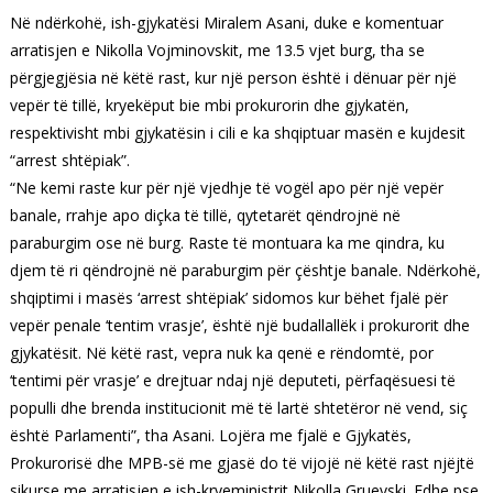
Në ndërkohë, ish-gjykatësi Miralem Asani, duke e komentuar
arratisjen e Nikolla Vojminovskit, me 13.5 vjet burg, tha se
përgjegjësia në këtë rast, kur një person është i dënuar për një
vepër të tillë, kryekëput bie mbi prokurorin dhe gjykatën,
respektivisht mbi gjykatësin i cili e ka shqiptuar masën e kujdesit
“arrest shtëpiak”.
“Ne kemi raste kur për një vjedhje të vogël apo për një vepër
banale, rrahje apo diçka të tillë, qytetarët qëndrojnë në
paraburgim ose në burg. Raste të montuara ka me qindra, ku
djem të ri qëndrojnë në paraburgim për çështje banale. Ndërkohë,
shqiptimi i masës ‘arrest shtëpiak’ sidomos kur bëhet fjalë për
vepër penale ‘tentim vrasje’, është një budallallëk i prokurorit dhe
gjykatësit. Në këtë rast, vepra nuk ka qenë e rëndomtë, por
‘tentimi për vrasje’ e drejtuar ndaj një deputeti, përfaqësuesi të
populli dhe brenda institucionit më të lartë shtetëror në vend, siç
është Parlamenti”, tha Asani. Lojëra me fjalë e Gjykatës,
Prokurorisë dhe MPB-së me gjasë do të vijojë në këtë rast njëjtë
sikurse me arratisjen e ish-kryeministrit Nikolla Gruevski. Edhe pse