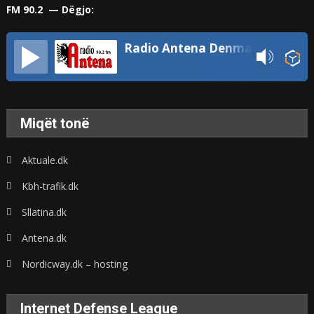
FM 90.2 — Dëgjo:
Radio Antena Denmark
Miqët tonë
Aktuale.dk
Kbh-trafik.dk
Sllatina.dk
Antena.dk
Nordicway.dk – hosting
Internet Defense League