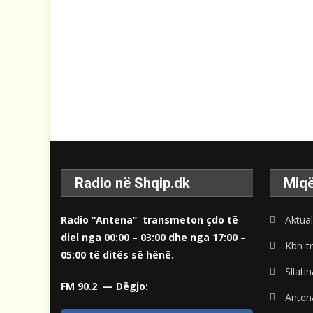
Radio në Shqip.dk
Miqë
Radio “Antena” transmeton çdo të
Aktual
diel nga 00:00 – 03:00 dhe nga 17:00 –
Kbh-tr
05:00 të ditës së hënë.
Sllati
FM 90.2 — Dëgjo:
Anten