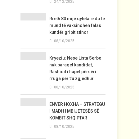
24/12/2025
Rreth 80 mijë qytetarë do të
mund të vaksinohen falas
kundër gripit stinor
08/10/2025
Kryeziu: Nëse Lista Serbe
nuk paraqet kandidat,
Rashiqit i hapet përsëri
rruga për t’u zgjedhur
08/10/2025
ENVER HOXHA – STRATEGU
I MADH I MBIJETESËS SË
KOMBIT SHQIPTAR
08/10/2025