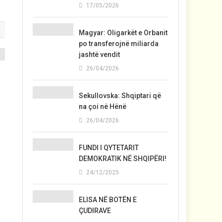
17/05/2026
Magyar: Oligarkët e Orbanit
po transferojnë miliarda
jashtë vendit
26/04/2026
ë
Sekullovska: Shqiptari që
na çoi në Hënë
26/04/2026
FUNDI I QYTETARIT
DEMOKRATIK NË SHQIPËRI!
24/12/2025
ELISA NË BOTËN E
ÇUDIRAVE