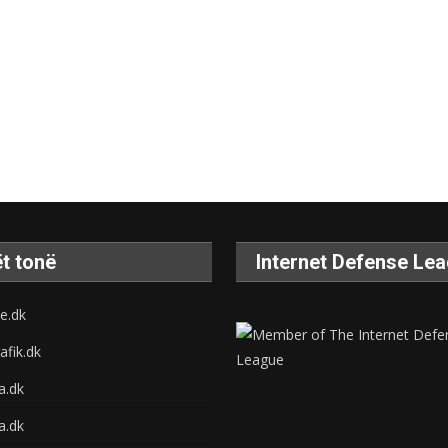
t tonë
Internet Defense Le
e.dk
afik.dk
na.dk
a.dk