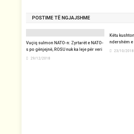
POSTIME TË NGJAJSHME
Këtu kushton
ndershëm e 
Vuçiq sulmon NATO-n: Zyrtarët e NATO-
s po gënjejnë, ROSU nuk ka leje për veri
23/10/2018
29/12/2018