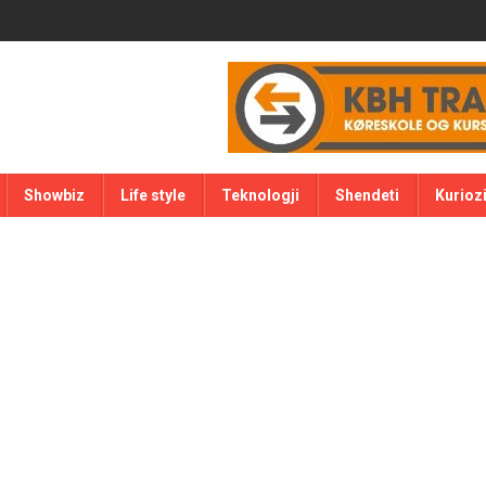
Showbiz
Life style
Teknologji
Shendeti
Kurioz