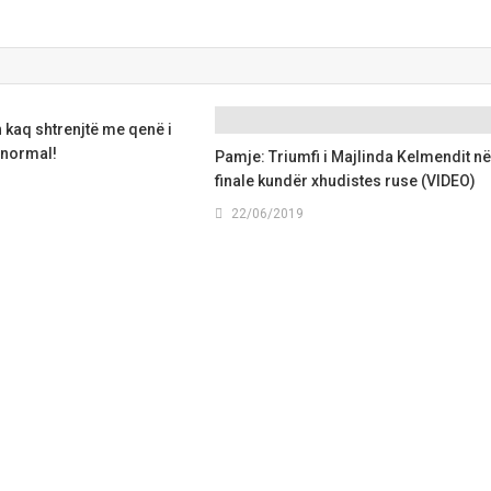
 kaq shtrenjtë me qenë i
normal!
Pamje: Triumfi i Majlinda Kelmendit n
finale kundër xhudistes ruse (VIDEO)
22/06/2019