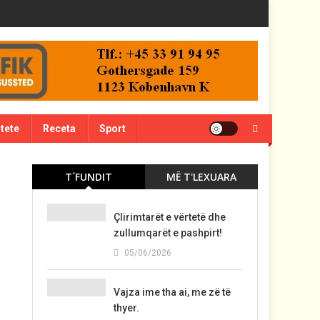
itete
Receta
Sport
T´FUNDIT
MË T'LEXUARA
Çlirimtarët e vërtetë dhe
zullumqarët e pashpirt!
05/06/2026
Vajza ime tha ai, me zë të
thyer.