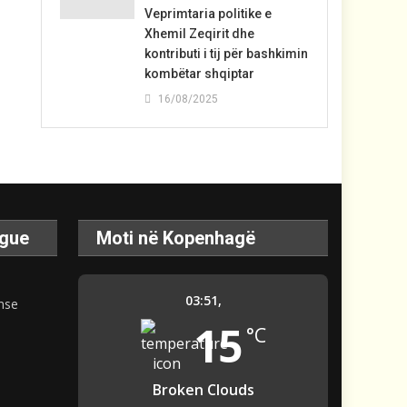
Veprimtaria politike e
Xhemil Zeqirit dhe
kontributi i tij për bashkimin
kombëtar shqiptar
16/08/2025
ague
Moti në Kopenhagë
03:51,
15
°C
Broken Clouds