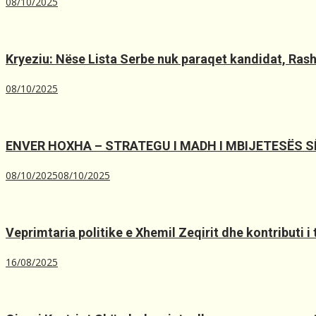
08/10/2025
Kryeziu: Nëse Lista Serbe nuk paraqet kandidat, Rashiq
08/10/2025
ENVER HOXHA – STRATEGU I MADH I MBIJETESËS 
08/10/2025
08/10/2025
Veprimtaria politike e Xhemil Zeqirit dhe kontributi i
16/08/2025