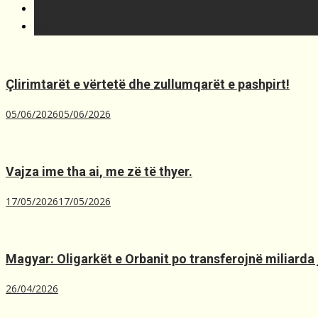
T´fundit
Më t'lexuara
Çlirimtarët e vërtetë dhe zullumqarët e pashpirt!
05/06/2026
05/06/2026
Vajza ime tha ai, me zë të thyer.
17/05/2026
17/05/2026
Magyar: Oligarkët e Orbanit po transferojnë miliarda 
26/04/2026