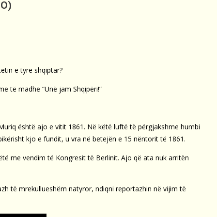
EO)
etin e tyre shqiptar?
t me të madhe “Unë jam Shqipëri!”
Muriq është ajo e vitit 1861. Në këtë luftë të përgjakshme humbi
kërisht kjo e fundit, u vra në betejën e 15 nëntorit të 1861.
ëtë me vendim të Kongresit të Berlinit. Ajo që ata nuk arritën
azh të mrekullueshëm natyror, ndiqni reportazhin në vijim të