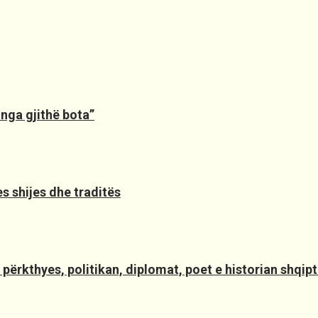
nga gjithë bota”
es shijes dhe traditës
 përkthyes, politikan, diplomat, poet e historian shqipt