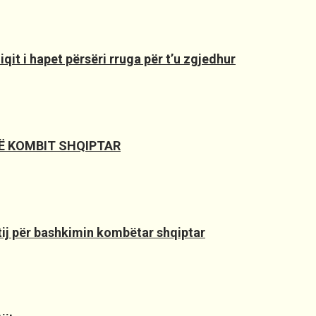
it i hapet përsëri rruga për t’u zgjedhur
SË KOMBIT SHQIPTAR
 tij për bashkimin kombëtar shqiptar