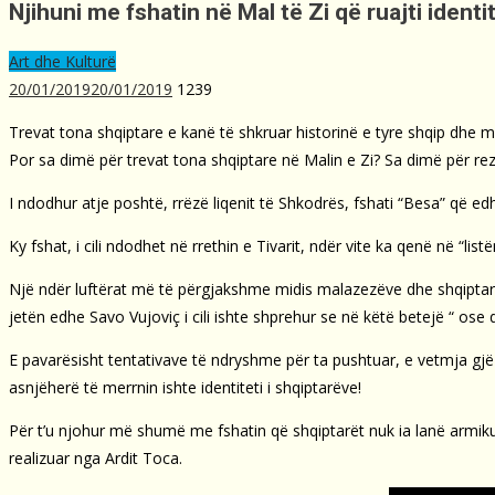
Njihuni me fshatin në Mal të Zi që ruajti ident
Art dhe Kulturë
20/01/2019
20/01/2019
1239
Trevat tona shqiptare e kanë të shkruar historinë e tyre shqip dhe 
Por sa dimë për trevat tona shqiptare në Malin e Zi? Sa dimë për rezi
I ndodhur atje poshtë, rrëzë liqenit të Shkodrës, fshati “Besa” që 
Ky fshat, i cili ndodhet në rrethin e Tivarit, ndër vite ka qenë në “li
Një ndër luftërat më të përgjakshme midis malazezëve dhe shqiptarëv
jetën edhe Savo Vujoviç i cili ishte shprehur se në këtë betejë “ ose
E pavarësisht tentativave të ndryshme për ta pushtuar, e vetmja gjë q
asnjëherë të merrnin ishte identiteti i shqiptarëve!
Për t’u njohur më shumë me fshatin që shqiptarët nuk ia lanë armikut
realizuar nga Ardit Toca.