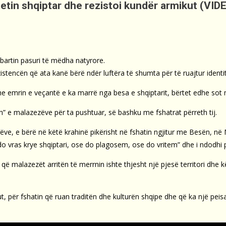
itetin shqiptar dhe rezistoi kundër armikut (VID
mbartin pasuri të mëdha natyrore.
stencën që ata kanë bërë ndër luftëra të shumta për të ruajtur identit
edhe emrin e veçantë e ka marrë nga besa e shqiptarit, bërtet edhe so
stën” e malazezëve për ta pushtuar, së bashku me fshatrat përreth tij.
e, e bërë në këtë krahinë pikërisht në fshatin ngjitur me Besën, në 
 do vras krye shqiptari, ose do plagosem, ose do vritem” dhe i ndodhi pi
ë malazezët arritën të merrnin ishte thjesht një pjesë territori dhe k
, për fshatin që ruan traditën dhe kulturën shqipe dhe që ka një peis