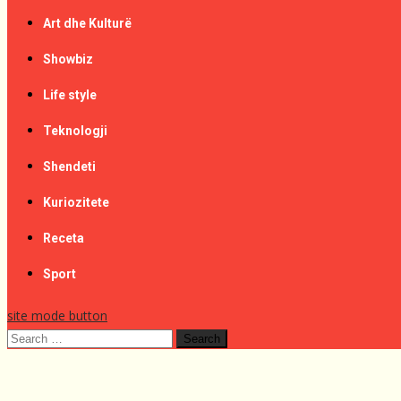
Art dhe Kulturë
Showbiz
Life style
Teknologji
Shendeti
Kuriozitete
Receta
Sport
site mode button
Search
for: