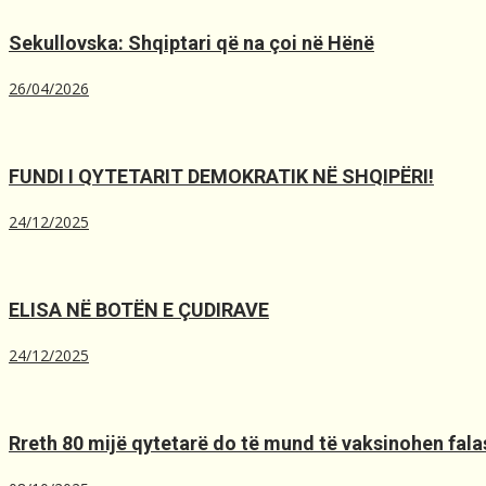
Sekullovska: Shqiptari që na çoi në Hënë
26/04/2026
FUNDI I QYTETARIT DEMOKRATIK NË SHQIPËRI!
24/12/2025
ELISA NË BOTËN E ÇUDIRAVE
24/12/2025
Rreth 80 mijë qytetarë do të mund të vaksinohen falas