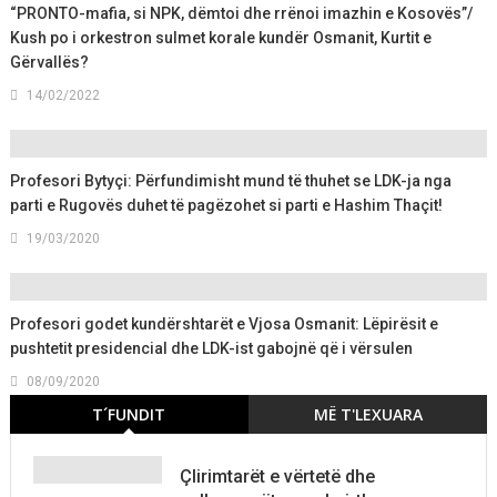
“PRONTO-mafia, si NPK, dëmtoi dhe rrënoi imazhin e Kosovës”/
Kush po i orkestron sulmet korale kundër Osmanit, Kurtit e
Gërvallës?
14/02/2022
Profesori Bytyçi: Përfundimisht mund të thuhet se LDK-ja nga
parti e Rugovës duhet të pagëzohet si parti e Hashim Thaçit!
19/03/2020
Profesori godet kundërshtarët e Vjosa Osmanit: Lëpirësit e
pushtetit presidencial dhe LDK-ist gabojnë që i vërsulen
08/09/2020
T´FUNDIT
MË T'LEXUARA
Çlirimtarët e vërtetë dhe