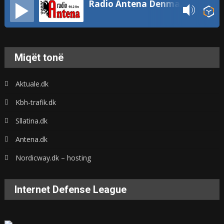
Radio Antena Denmark
Miqët tonë
Aktuale.dk
Kbh-trafik.dk
Sllatina.dk
Antena.dk
Nordicway.dk – hosting
Internet Defense League