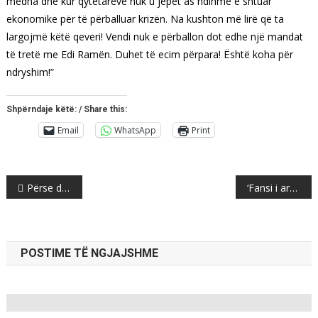
mëdha dhe kur qytetarëve nuk u jepet as ndihmë e shtuar
ekonomike për të përballuar krizën. Na kushton më lirë që ta
largojmë këtë qeveri! Vendi nuk e përballon dot edhe një mandat
të tretë me Edi Ramën. Duhet të ecim përpara! Është koha për
ndryshim!”
Shpërndaje këtë: / Share this:
Email
WhatsApp
Print
Post
Përse dashuria e dytë është shumë më e mirë sesa e para
‘Fansi i armatosur më kërcënoi’: Rovena Stefa tregon tmerrin që përjetoi në Suedi (Video)
navigation
POSTIME TË NGJAJSHME