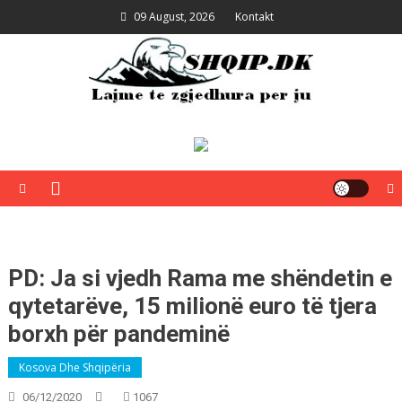
Skip
09 August, 2026
Kontakt
to
content
Shqip.dk
Lajme të zgjedhura për ju
PD: Ja si vjedh Rama me shëndetin e
qytetarëve, 15 milionë euro të tjera
borxh për pandeminë
Kosova Dhe Shqipëria
06/12/2020
1067