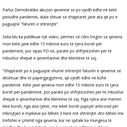
Partia Demokratike akuzon qeverinë se po vjedh edhe në këtë
periudhe pandemië, duke shtuar se shqiptarët janë ata që po e
paguajnë “faturën e shtrenjtë”.
Selia blu ka publikuar një video, përmes së cilës tregon se qeveria
mori këtë javë edhe 15 milionë euro të tjera borxh për
pandeminë, por sipas PD-së, paratë po shfrytëzohen për të
mbushur xhepat e qeveritarëve dhe klientëve të saj.
“Shqiptarët po e paguajnë shumë shtrenjtë faturën e qeverisë së
dështuar dhe të papërgjegjshme, që vjedh edhe në kohë
pandemie. Këtë javë qeveria mori edhe 15 milionë euro të tjera
borxh për pandeminë, por paratë po shfrytëzohen për të mbushur
xhepat e qeveritarëve dhe klientëve të saj. Nga njëra anë merren
lekë borxh, nga ana tjetër, me lekët borxh pajisjet anticovid për
mbrojtjen e mjekëve po blihen 3 herë më shtrenjtë. Ato blihen me
trefishin e çmimit nga qeveria, kur në spitale ka mungesa të