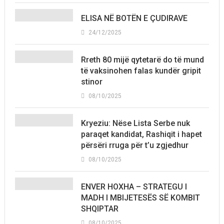
ELISA NË BOTËN E ÇUDIRAVE
24/12/2025
Rreth 80 mijë qytetarë do të mund
të vaksinohen falas kundër gripit
stinor
08/10/2025
Kryeziu: Nëse Lista Serbe nuk
paraqet kandidat, Rashiqit i hapet
përsëri rruga për t’u zgjedhur
08/10/2025
ENVER HOXHA – STRATEGU I
MADH I MBIJETESËS SË KOMBIT
SHQIPTAR
08/10/2025