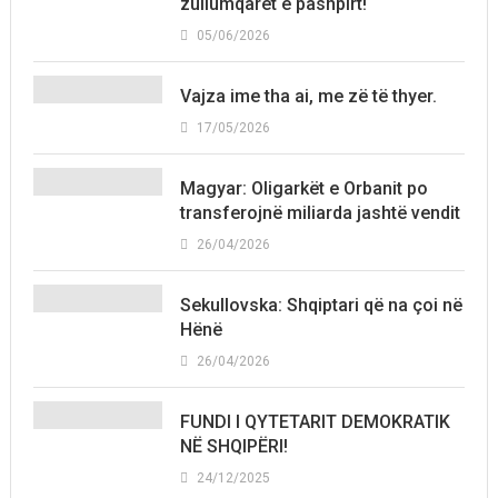
zullumqarët e pashpirt!
05/06/2026
Vajza ime tha ai, me zë të thyer.
17/05/2026
Magyar: Oligarkët e Orbanit po
transferojnë miliarda jashtë vendit
26/04/2026
Sekullovska: Shqiptari që na çoi në
Hënë
26/04/2026
FUNDI I QYTETARIT DEMOKRATIK
NË SHQIPËRI!
24/12/2025