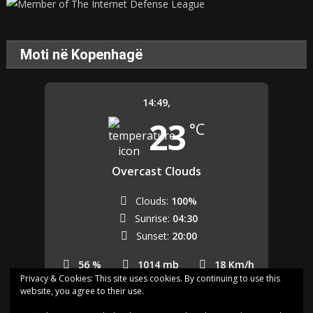
Moti në Kopenhagë
14:49,
23
°C
Overcast Clouds
Clouds:
100%
Sunrise:
04:30
Sunset:
20:00
56 %
1014 mb
18 Km/h
Privacy & Cookies: This site uses cookies. By continuing to use this
website, you agree to their use.
Last updated: 14:45