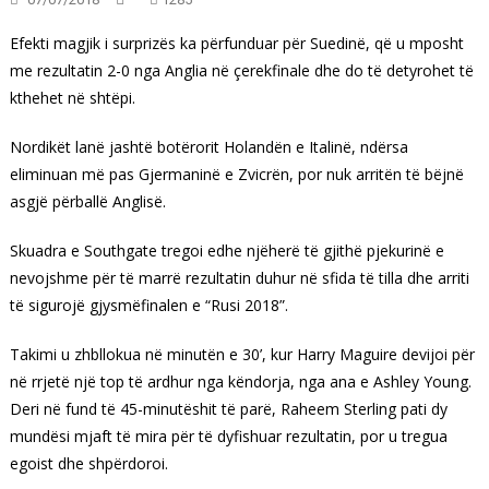
Efekti magjik i surprizës ka përfunduar për Suedinë, që u mposht
me rezultatin 2-0 nga Anglia në çerekfinale dhe do të detyrohet të
kthehet në shtëpi.
Nordikët lanë jashtë botërorit Holandën e Italinë, ndërsa
eliminuan më pas Gjermaninë e Zvicrën, por nuk arritën të bëjnë
asgjë përballë Anglisë.
Skuadra e Southgate tregoi edhe njëherë të gjithë pjekurinë e
nevojshme për të marrë rezultatin duhur në sfida të tilla dhe arriti
të sigurojë gjysmëfinalen e “Rusi 2018”.
Takimi u zhbllokua në minutën e 30’, kur Harry Maguire devijoi për
në rrjetë një top të ardhur nga këndorja, nga ana e Ashley Young.
Deri në fund të 45-minutëshit të parë, Raheem Sterling pati dy
mundësi mjaft të mira për të dyfishuar rezultatin, por u tregua
egoist dhe shpërdoroi.