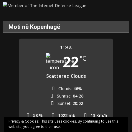
Moti në Kopenhagë
11:48,
22
°C
Scattered Clouds
Clouds:
46%
Sunrise:
04:28
Sunset:
20:02
58 %
1022 mb
13 Km/h
Privacy & Cookies: This site uses cookies. By continuing to use this
website, you agree to their use.
Last updated: 11:42