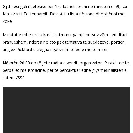
Gjithsesi goli i qetësisë për “tre luanët” erdhi në minutën e 59, kur
fantazisti i Tottenhamit, Dele Alli u lirua në zonë dhe shënoi me
kokë.
Minutat e mbetura u karakterizuan nga një nervozizëm deri diku i
pranueshëm, ndërsa në ato pak tentativa të suedezëve, portieri
anglez Pickford u tregua i gatshëm të bëjë më të mirën.
Në orën 20:00 do të jetë radha e vendit organizator, Rusisë, që të
përballet me Kroacinë, për të përcaktuar edhe gjysmëfinalisten e
katërt. /SS/