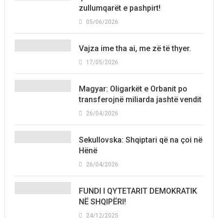
zullumqarët e pashpirt!
05/06/2026
Vajza ime tha ai, me zë të thyer.
17/05/2026
Magyar: Oligarkët e Orbanit po
transferojnë miliarda jashtë vendit
26/04/2026
Sekullovska: Shqiptari që na çoi në
Hënë
26/04/2026
FUNDI I QYTETARIT DEMOKRATIK
NË SHQIPËRI!
24/12/2025