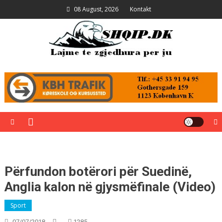
Skip
08 August, 2026
Kontakt
to
content
Shqip.dk
Lajme të zgjedhura për ju
Përfundon botërori për Suedinë,
Anglia kalon në gjysmëfinale (Video)
Sport
07/07/2018
1285