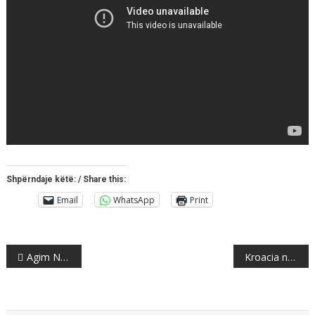
Shpërndaje këtë: / Share this:
Email
WhatsApp
Print
Post
Agim Nuhiu nuk i kursen edhe drejtorët e BDI-së, prangos Armend Shaqirin drejtorin e burgut në Strugë
Kroacia në gjysmëfinale, FIFA: Ja lojtari më i mirë i ndeshjes Rusi – Kroaci (FOTO)
navigation