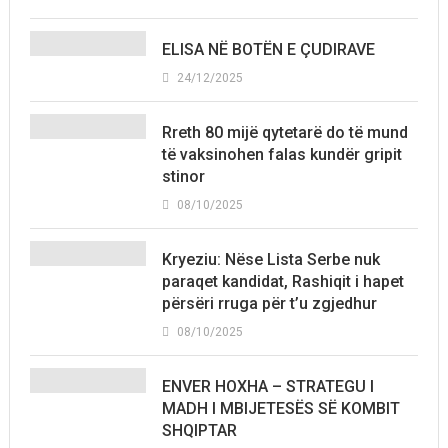
ELISA NË BOTËN E ÇUDIRAVE
24/12/2025
Rreth 80 mijë qytetarë do të mund
të vaksinohen falas kundër gripit
stinor
08/10/2025
Kryeziu: Nëse Lista Serbe nuk
paraqet kandidat, Rashiqit i hapet
përsëri rruga për t’u zgjedhur
08/10/2025
ENVER HOXHA – STRATEGU I
MADH I MBIJETESËS SË KOMBIT
SHQIPTAR