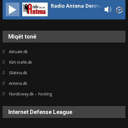
Radio Antena Denmark
Miqët tonë
Aktuale.dk
Kbh-trafik.dk
Sllatina.dk
Antena.dk
Nordicway.dk – hosting
Internet Defense League