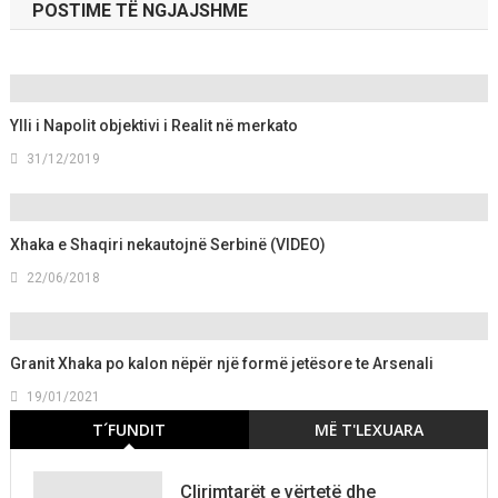
POSTIME TË NGJAJSHME
Ylli i Napolit objektivi i Realit në merkato
31/12/2019
Xhaka e Shaqiri nekautojnë Serbinë (VIDEO)
22/06/2018
Granit Xhaka po kalon nëpër një formë jetësore te Arsenali
19/01/2021
T´FUNDIT
MË T'LEXUARA
Çlirimtarët e vërtetë dhe