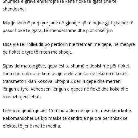
Shumica e grave ëndërrojnë të kenë flokë të gjata dhe të
shëndosha!
Madje shumë prej tyre janë në gjendje që të bëjnë gjithçka për të
pasur flokë të gjata, të shëndetshme dhe plot shkëlqim.
Disa yje të Hollivudit po përdorin një tretman me qepë, në mënyrë
që flokët e tyre të rriten më shpejt.
Sipas dermatologëve, qepa është shumë e dobishme për flokët
tona dhe nuk do të ketë asnjë efekt anësor në lëkurën e kokës,
transmeton Klan Kosova. Shtypni 2 deri 4 qepë dhe merreni
lëngun e tyre. Vendoseni lëngun e qepës në flokë dhe kokë dhe
masazhojeni lehtë.
Lërëni të qëndrojë për 15 minuta deri në një orë, nëse keni kohë.
Rekomandohet që kjo maskë të qëndrojë një orë për shkak se
efektet të jenë më të mëdha.