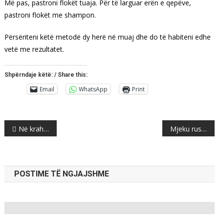
Më pas, pastroni flokët tuaja. Për të larguar erën e qepëve,
pastroni flokët me shampon.
Përsëriteni këtë metodë dy herë në muaj dhe do të habiteni edhe
vetë me rezultatet.
Shpërndaje këtë: / Share this:
Email
WhatsApp
Print
Post
Në krahasim me vendet e rajonit, qytetarët e Maqedonisë së Veriut paguajnë më shtrenjtë për pagesat rrugore
Mjeku rus: Askush nuk vdesë nga kanceri përveçse nga pakujdesia
navigation
POSTIME TË NGJAJSHME