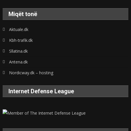
Miqët tonë
Aktuale.dk
Kbh-trafik.dk
Sllatina.dk
Antena.dk
Nordicway.dk – hosting
Internet Defense League