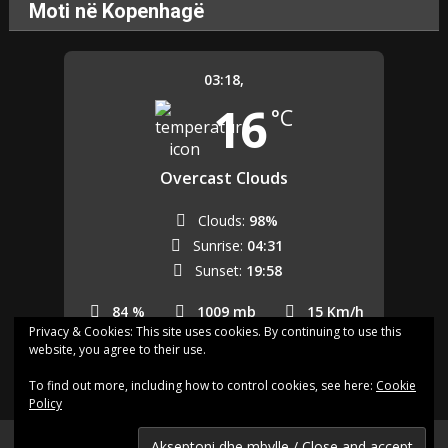
Moti në Kopenhagë
03:18,
16
°C
Overcast Clouds
Clouds:
98%
Sunrise:
04:31
Sunset:
19:58
84 %
1009 mb
15 Km/h
Privacy & Cookies: This site uses cookies. By continuing to use this
website, you agree to their use.
Last updated: 03:17
To find out more, including how to control cookies, see here:
Cookie
Policy
Shqip.dk - Lajme të zgjedhura për Ju