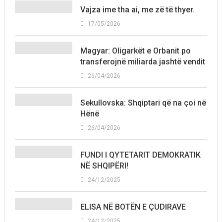
Vajza ime tha ai, me zë të thyer.
17/05/2026
Magyar: Oligarkët e Orbanit po
transferojnë miliarda jashtë vendit
26/04/2026
Sekullovska: Shqiptari që na çoi në
Hënë
26/04/2026
FUNDI I QYTETARIT DEMOKRATIK
NË SHQIPËRI!
24/12/2025
ELISA NË BOTËN E ÇUDIRAVE
24/12/2025