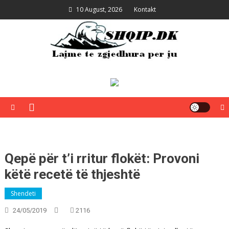
Skip
10 August, 2026
Kontakt
to
content
Shqip.dk
Lajme të zgjedhura për ju
Qepë për t’i rritur flokët: Provoni
këtë recetë të thjeshtë
Shendeti
24/05/2019
2116