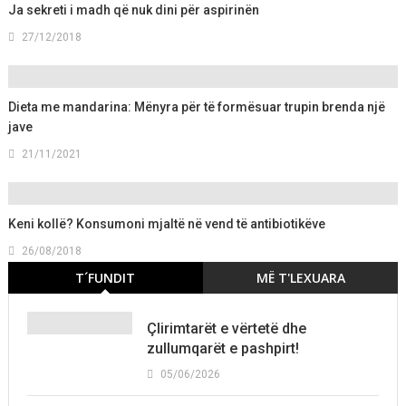
Ja sekreti i madh që nuk dini për aspirinën
27/12/2018
Dieta me mandarina: Mënyra për të formësuar trupin brenda një
jave
21/11/2021
Keni kollë? Konsumoni mjaltë në vend të antibiotikëve
26/08/2018
T´FUNDIT
MË T'LEXUARA
Çlirimtarët e vërtetë dhe
zullumqarët e pashpirt!
05/06/2026