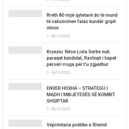
Rreth 80 mijë qytetarë do të mund
të vaksinohen falas kundër gripit
stinor
08/10/2025
Kryeziu: Nëse Lista Serbe nuk
paraqet kandidat, Rashiqit i hapet
përsëri rruga për t’u zgjedhur
08/10/2025
ENVER HOXHA – STRATEGU I
MADH I MBIJETESËS SË KOMBIT
SHQIPTAR
08/10/2025
Veprimtaria politike e Xhemil