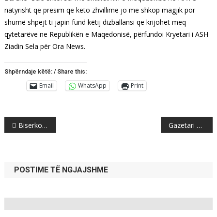
natyrisht që presim që këto zhvillime jo me shkop magjik por
shumë shpejt ti japin fund këtij dizballansi qe krijohet meq
qytetarëve ne Republikën e Maqedonisë, përfundoi Kryetari i ASH
Ziadin Sela për Ora News.
Shpërndaje këtë: / Share this:
Email
WhatsApp
Print
Post
Biserko: Serbia ta pranojë realitetin e quajtur Kosovë, të ndalen bisedimet për kufijtë
Gazetari britanik mahnitet nga Grida Duma dhe ka disa këshilla për shqiptarët
navigation
POSTIME TË NGJAJSHME