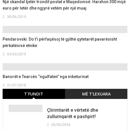
Një skandal tjetër trondit postat e Maqedonisë: Harxhon 300 mijë
euro për letër dhe ngjyrë vetëm për një muaj
30/06/2019
Pendarovski: Do t’i përfaqësoj të gjithë qytetarët pavarësisht
përkatësisë etnike
03/03/2019
Banorët e Tearcës “ngulfaten” nga mbeturinat
21/07/2018
T´FUNDIT
MË T'LEXUARA
Çlirimtarët e vërtetë dhe
zullumqarët e pashpirt!
05/06/2026