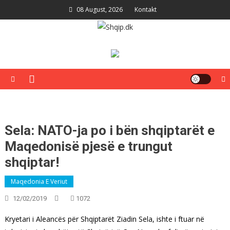
Skip
08 August, 2026
Kontakt
to
content
Shqip.dk
Lajme të zgjedhura për ju
Sela: NATO-ja po i bën shqiptarët e
Maqedonisë pjesë e trungut
shqiptar!
Maqedonia E Veriut
12/02/2019
1072
Kryetari i Aleancës për Shqiptarët Ziadin Sela, ishte i ftuar në