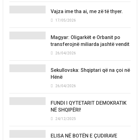
Vajza ime tha ai, me zë të thyer.
17/05/2026
Magyar: Oligarkët e Orbanit po
transferojnë miliarda jashtë vendit
26/04/2026
Sekullovska: Shqiptari që na çoi në
Hënë
26/04/2026
FUNDI I QYTETARIT DEMOKRATIK
NË SHQIPËRI!
24/12/2025
ELISA NË BOTËN E ÇUDIRAVE