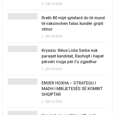
24/12/2025
Rreth 80 mijë qytetarë do të mund
të vaksinohen falas kundër gripit
stinor
08/10/2025
Kryeziu: Nëse Lista Serbe nuk
paraqet kandidat, Rashiqit i hapet
përsëri rruga për t’u zgjedhur
08/10/2025
ENVER HOXHA – STRATEGU I
MADH I MBIJETESËS SË KOMBIT
SHQIPTAR
08/10/2025