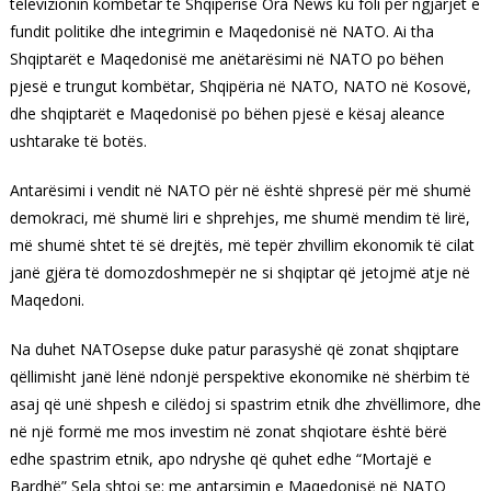
televizionin kombëtar të Shqipërisë Ora News ku foli për ngjarjet e
fundit politike dhe integrimin e Maqedonisë në NATO. Ai tha
Shqiptarët e Maqedonisë me anëtarësimi në NATO po bëhen
pjesë e trungut kombëtar, Shqipëria në NATO, NATO në Kosovë,
dhe shqiptarët e Maqedonisë po bëhen pjesë e kësaj aleance
ushtarake të botës.
Antarësimi i vendit në NATO për në është shpresë për më shumë
demokraci, më shumë liri e shprehjes, me shumë mendim të lirë,
më shumë shtet të së drejtës, më tepër zhvillim ekonomik të cilat
janë gjëra të domozdoshmepër ne si shqiptar që jetojmë atje në
Maqedoni.
Na duhet NATOsepse duke patur parasyshë që zonat shqiptare
qëllimisht janë lënë ndonjë perspektive ekonomike në shërbim të
asaj që unë shpesh e cilëdoj si spastrim etnik dhe zhvëllimore, dhe
në një formë me mos investim në zonat shqiotare është bërë
edhe spastrim etnik, apo ndryshe që quhet edhe “Mortajë e
Bardhë” Sela shtoi se: me antarsimin e Maqedonisë në NATO