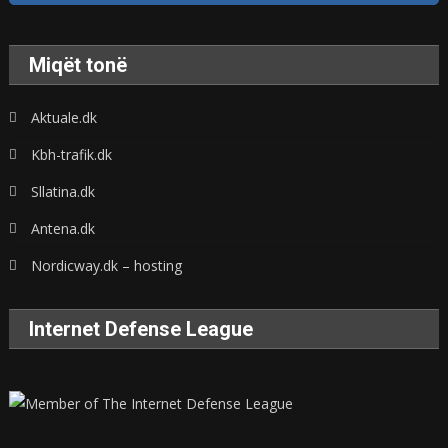
Miqët tonë
Aktuale.dk
Kbh-trafik.dk
Sllatina.dk
Antena.dk
Nordicway.dk – hosting
Internet Defense League