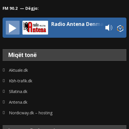
FM 90.2 — Dëgjo:
Radio Antena Denmark
Miqët tonë
Aktuale.dk
Kbh-trafik.dk
Sllatina.dk
Antena.dk
Nordicway.dk – hosting