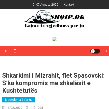
Skip
07 August, 2026
Kontakt
to
content
Shqip.dk
Lajme të zgjedhura për ju
Shkarkimi i Mizrahit, flet Spasovski:
S’ka kompromis me shkelësit e
Kushtetutës
Maqedonia E Veriut
13/02/2020
1095