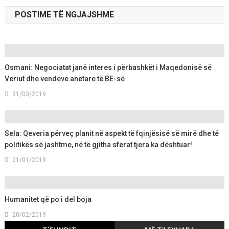
POSTIME TË NGJAJSHME
Osmani: Negociatat janë interes i përbashkët i Maqedonisë së
Veriut dhe vendeve anëtare të BE-së
31/03/2019
Sela: Qeveria përveç planit në aspekt të fqinjësisë së mirë dhe të
politikës së jashtme, në të gjitha sferat tjera ka dështuar!
21/01/2019
Humanitet që po i del boja
20/02/2019