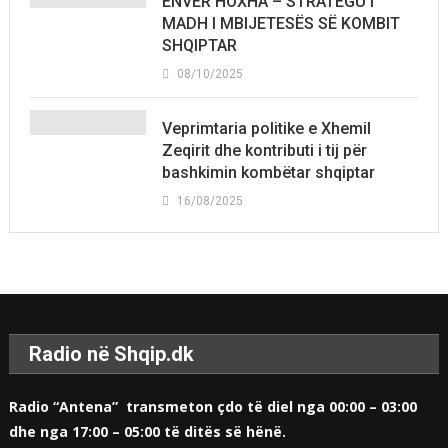
ENVER HOXHA – STRATEGU I
MADH I MBIJETESËS SË KOMBIT
SHQIPTAR
08/10/2025
Veprimtaria politike e Xhemil
Zeqirit dhe kontributi i tij për
bashkimin kombëtar shqiptar
16/08/2025
Radio në Shqip.dk
Radio “Antena” transmeton çdo të diel nga 00:00 – 03:00
dhe nga 17:00 – 05:00 të ditës së hënë.