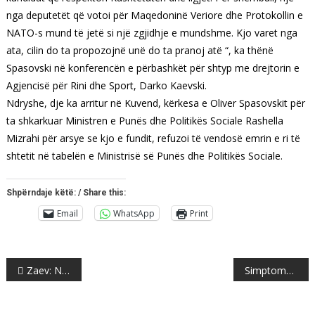
nga deputetët që votoi për Maqedoninë Veriore dhe Protokollin e
NATO-s mund të jetë si një zgjidhje e mundshme. Kjo varet nga
ata, cilin do ta propozojnë unë do ta pranoj atë “, ka thënë
Spasovski në konferencën e përbashkët për shtyp me drejtorin e
Agjencisë për Rini dhe Sport, Darko Kaevski.
Ndryshe, dje ka arritur në Kuvend, kërkesa e Oliver Spasovskit për
ta shkarkuar Ministren e Punës dhe Politikës Sociale Rashella
Mizrahi për arsye se kjo e fundit, refuzoi të vendosë emrin e ri të
shtetit në tabelën e Ministrisë së Punës dhe Politikës Sociale.
Shpërndaje këtë: / Share this:
Email
WhatsApp
Print
Post
Zaev: Nëse dikush ka gabuar para ligjit, do të përgjigjet
Simptoma të koronavirusit tek një shtetas i Maqedonisë, kurohet në Japoni
navigation