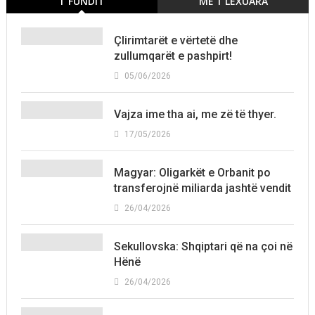
T´FUNDIT
MË T'LEXUARA
Çlirimtarët e vërtetë dhe
zullumqarët e pashpirt!
05/06/2026
Vajza ime tha ai, me zë të thyer.
17/05/2026
Magyar: Oligarkët e Orbanit po
transferojnë miliarda jashtë vendit
26/04/2026
Sekullovska: Shqiptari që na çoi në
Hënë
26/04/2026