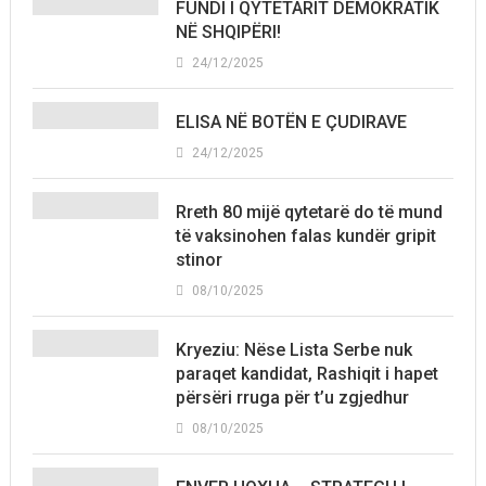
FUNDI I QYTETARIT DEMOKRATIK
NË SHQIPËRI!
24/12/2025
ELISA NË BOTËN E ÇUDIRAVE
24/12/2025
Rreth 80 mijë qytetarë do të mund
të vaksinohen falas kundër gripit
stinor
08/10/2025
Kryeziu: Nëse Lista Serbe nuk
paraqet kandidat, Rashiqit i hapet
përsëri rruga për t’u zgjedhur
08/10/2025