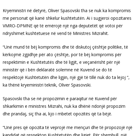
Kryeministri në detyrë, Oliver Spasovski tha se nuk ka kompromis
me personat që kanë shkelur kushtetutën. Ai i sugjeroi opozitares
VMRO-DPMNE që të emërojë një nga deputetët që votoi për
ndryshimet kushtetuese në vend të Ministres Mizrahit.
“Unë mund të bëj kompromis dhe të diskutoj çështje politike, të
kërkojmë zgjidhje për ato çështje, por të bëj kompromis për
respektimin e Kushtetutës dhe të ligjit, e veçanërisht për një
ministër që i bën deklaratë solemne në Kuvend se do të
respektojë Kushtetutën dhe ligjin, një gjë të tillë nuk do ta lejoj “,
ka thënë kryeministri teknik, Oliver Spasovski.
Spasovski tha se në propozimin e paraqitur në Kuvend për
shkarkimin e ministres Mizrahi, nuk ka dhënë ndonjë propozim
dhe prandaj, siç tha ai, kjo i mbetet opozitës që ta bëjë.
“Unë pres që opozita të veprojë me mençuri dhe të propozojë një
kandidat që respekton Kushtetutën dhe ligjet. Për shembull, një