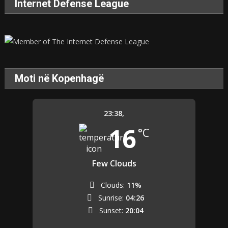
Internet Defense League
Moti në Kopenhagë
23:38,
16
°C
Few Clouds
Clouds:
11%
Sunrise:
04:26
Sunset:
20:04