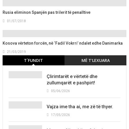
Rusia eliminon Spanjën pas trilerit të penalltive
01/07/2018
Kosova vërteton forcën, në ‘Fadil Vokrri’ ndalet edhe Danimarka
21/03/2019
T´FUNDIT
MË T'LEXUARA
Çlirimtarët e vërtetë dhe
zullumqarët e pashpirt!
05/06/2026
Vajza ime tha ai, me zë të thyer.
17/05/2026