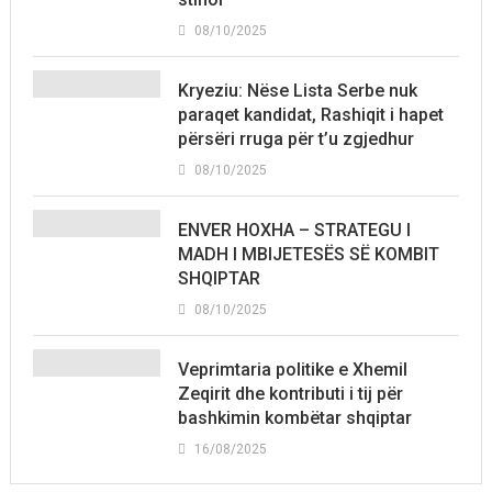
08/10/2025
Kryeziu: Nëse Lista Serbe nuk
paraqet kandidat, Rashiqit i hapet
përsëri rruga për t’u zgjedhur
08/10/2025
ENVER HOXHA – STRATEGU I
MADH I MBIJETESËS SË KOMBIT
SHQIPTAR
08/10/2025
Veprimtaria politike e Xhemil
Zeqirit dhe kontributi i tij për
bashkimin kombëtar shqiptar
16/08/2025