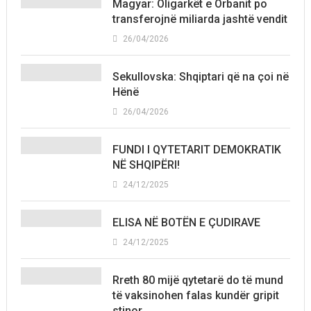
Magyar: Oligarkët e Orbanit po
transferojnë miliarda jashtë vendit
26/04/2026
Sekullovska: Shqiptari që na çoi në
Hënë
26/04/2026
FUNDI I QYTETARIT DEMOKRATIK
NË SHQIPËRI!
24/12/2025
ELISA NË BOTËN E ÇUDIRAVE
24/12/2025
Rreth 80 mijë qytetarë do të mund
të vaksinohen falas kundër gripit
stinor