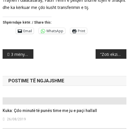
Trajneri i Galatasaray, Fatih Terim e pëlqen shumë lojën e Shaqirit
dhe ka kërkuar me çdo kusht transferimin e tij.
Shpërndaje këtë: / Share this:
Email
WhatsApp
Print
Post
3 mënyra se si të mësoni shpejt një gjuhë të re
“Zoti ekziston”, deklaron edhe shkencëtari Michio Kaku
navigation
POSTIME TË NGJAJSHME
Kuka: Çdo minutë të punës time me ju e paçi hallall
26/08/2019