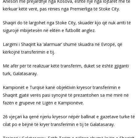
Anësori me prejardhje nga Kosova, është një nga lojtarët më të
kërkuar këtë verë, pas rënies nga Premierliga të Stoke City.
Shaqiri do të largohet nga Stoke City, skuadër kjo që nuk arriti të
sigurojë mbijetesën në elitën e futbollit anglez.
Largimi i Shaqirit ka ‘alarmuar’ shumë skuadra në Evropë, që
kërkojnë transferimin e tij.
Më afër për të realizuar këtë transferim, duket se është gjiganti
turk, Galatasaray.
Kampionët e Turqisë kanë objektivin kryesor transferimin e
Shaqirit gjatë verës pasi synojnë të prezantohen sa më mirë në
fazën e grupeve në Ligën e Kampionëve.
26 vjeçari ka qenë njeriu kryesor nëpër ballinat e gazetave turke të
cilat po e bëjnë të kryer transferimin e tij te Galatasaray.