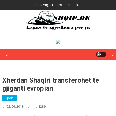
Skip
09 August, 2026
Kontakt
to
content
Shqip.dk
Lajme të zgjedhura për ju
Xherdan Shaqiri transferohet te
gjiganti evropian
Sport
02/06/2018
1289