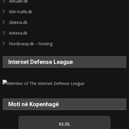
Aktuale.dk
Kbh-trafik.dk
Sllatina.dk
Antena.dk
Nordicway.dk – hosting
Internet Defense League
Moti në Kopenhagë
02:35,