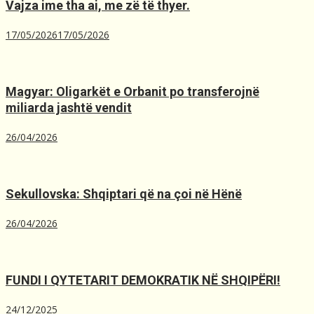
Vajza ime tha ai, me zë të thyer.
17/05/2026
17/05/2026
Magyar: Oligarkët e Orbanit po transferojnë
miliarda jashtë vendit
26/04/2026
Sekullovska: Shqiptari që na çoi në Hënë
26/04/2026
FUNDI I QYTETARIT DEMOKRATIK NË SHQIPËRI!
24/12/2025