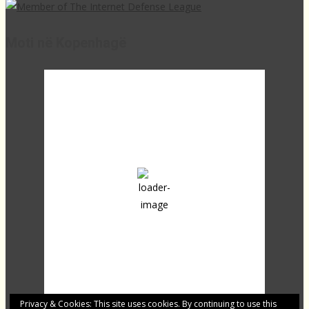
Moti në Kopenhagë
10:29,
23
°C
broken clouds
58 %
1013 mb
23 Km/h
Clouds:
59%
Sunrise:
04:24
Sunset:
20:07
Last updated: 10:26
Privacy & Cookies: This site uses cookies. By continuing to use this