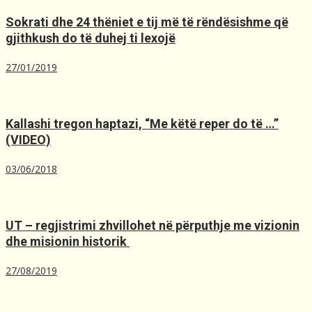
Sokrati dhe 24 thëniet e tij më të rëndësishme që
gjithkush do të duhej ti lexojë
27/01/2019
Kallashi tregon haptazi, “Me kёtё reper do tё …”
(VIDEO)
03/06/2018
UT – regjistrimi zhvillohet në përputhje me vizionin
dhe misionin historik ️
27/08/2019