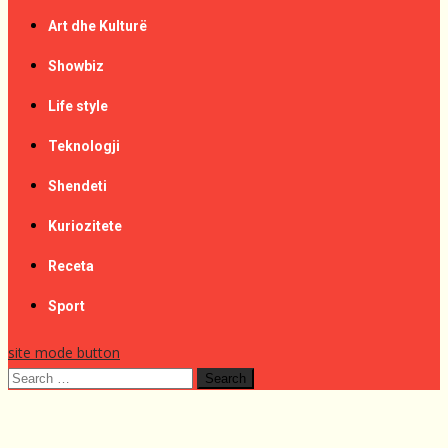
Art dhe Kulturë
Showbiz
Life style
Teknologji
Shendeti
Kuriozitete
Receta
Sport
site mode button
Search
for: