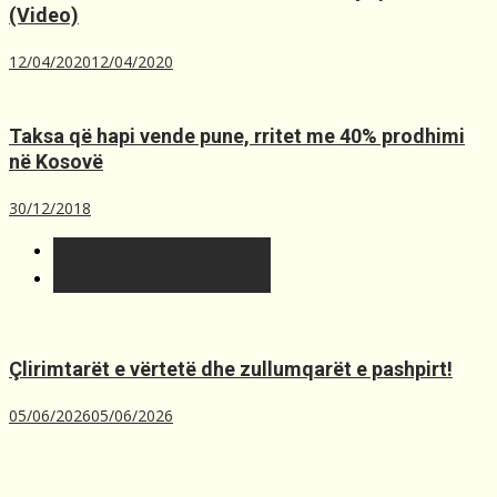
(Video)
12/04/2020
12/04/2020
Taksa që hapi vende pune, rritet me 40% prodhimi
në Kosovë
30/12/2018
T´fundit
Më t'lexuara
Çlirimtarët e vërtetë dhe zullumqarët e pashpirt!
05/06/2026
05/06/2026