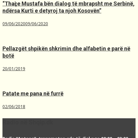
“Thaҫi e Mustafa bën dialog të mbrapsht me Serbinë,
ndërsa Kurti e detyroj ta njoh Kosovën”
09/06/2020
09/06/2020
Pellazgët shpikën shkrimin dhe alfabetin e parë në
botë
20/01/2019
Patate me pana në furrë
02/06/2018
Radio në Shqip.dk