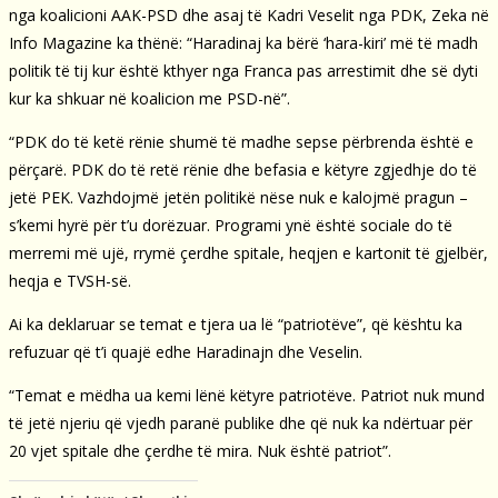
nga koalicioni AAK-PSD dhe asaj të Kadri Veselit nga PDK, Zeka në
Info Magazine ka thënë: “Haradinaj ka bërë ‘hara-kiri’ më të madh
politik të tij kur është kthyer nga Franca pas arrestimit dhe së dyti
kur ka shkuar në koalicion me PSD-në”.
“PDK do të ketë rënie shumë të madhe sepse përbrenda është e
përçarë. PDK do të retë rënie dhe befasia e këtyre zgjedhje do të
jetë PEK. Vazhdojmë jetën politikë nëse nuk e kalojmë pragun –
s’kemi hyrë për t’u dorëzuar. Programi ynë është sociale do të
merremi më ujë, rrymë çerdhe spitale, heqjen e kartonit të gjelbër,
heqja e TVSH-së.
Ai ka deklaruar se temat e tjera ua lë “patriotëve”, që kështu ka
refuzuar që t’i quajë edhe Haradinajn dhe Veselin.
“Temat e mëdha ua kemi lënë këtyre patriotëve. Patriot nuk mund
të jetë njeriu që vjedh paranë publike dhe që nuk ka ndërtuar për
20 vjet spitale dhe çerdhe të mira. Nuk është patriot”.