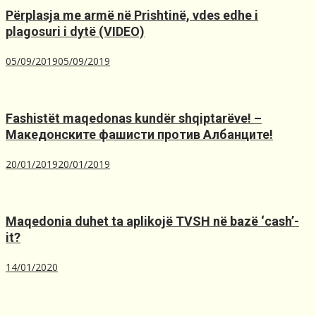
Përplasja me armë në Prishtinë, ​vdes edhe i
plagosuri i dytë (VIDEO)
05/09/2019
05/09/2019
Fashistët maqedonas kundër shqiptarëve! –
Македонските фашисти против Албанците!
20/01/2019
20/01/2019
Maqedonia duhet ta aplikojë TVSH nё bazё ‘cash’-
it?
14/01/2020