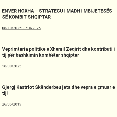
ENVER HOXHA – STRATEGU I MADH I MBIJETESËS
SË KOMBIT SHQIPTAR
08/10/2025
08/10/2025
Veprimtaria politike e Xhemil Zeqirit dhe kontributi i
tij për bashkimin kombëtar shqiptar
16/08/2025
Gjergj Kastriot Skënderbeu jeta dhe vepra e çmuar e
tij!
26/05/2019