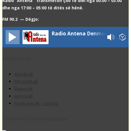
Radio “Antena” transmeton çdo të diel nga 00:00 – 03:00
dhe nga 17:00 – 05:00 të ditës së hënë.
FM 90.2 — Dëgjo:
Radio Antena Denmark
Miqët tonë
Aktuale.dk
Kbh-trafik.dk
Sllatina.dk
Antena.dk
Nordicway.dk – hosting
Internet Defense League