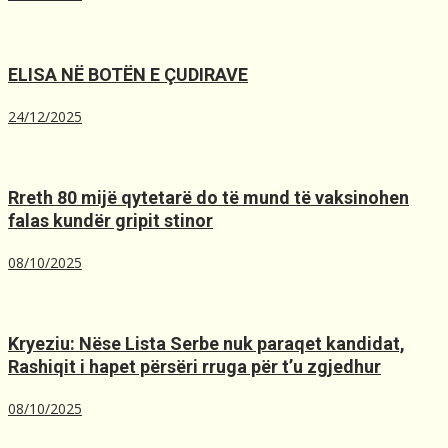
ELISA NË BOTËN E ÇUDIRAVE
24/12/2025
Rreth 80 mijë qytetarë do të mund të vaksinohen
falas kundër gripit stinor
08/10/2025
Kryeziu: Nëse Lista Serbe nuk paraqet kandidat,
Rashiqit i hapet përsëri rruga për t’u zgjedhur
08/10/2025