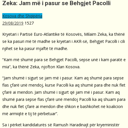
Zeka: Jam më i pasur se Behgjet Pacolli
Kosova dhe Shqipëria
29/08/2019
1527
Kryetari i Partisë Euro-Atlantike të Kosovës, Milaim Zeka, ka thënë
se ka pasuri më të madhe se kryetari i AKR-së, Behgjet Pacolli i cili
njihet se ka pasur mjaftë të madhe.
“Kam më shumë para se Behgjet Pacolli, sepse unë i kam paratë e
mia”, ka thënë Zeka, njofton Klan Kosova.
“Jam shumë i sigurt se jam më i pasur. Kam aq shumë para sepse
flas çfarë unë mendoj, kurse Pacolli ka aq shumë para dhe nuk flet
çfarë ai mendon. Jam shumë i sigurt që jam më i pasur. Kam aq
shumë para sepse flas çfarë unë mendoj Pacolli ka aq shuam para
dhe nuk flet çfarë ai mendon dhe shkon e bashkohet në koalicion
më armiqtë e tij të përbetuar”.
Sa i përket kandidaturës së Ramush Haradinajt për kryeministër