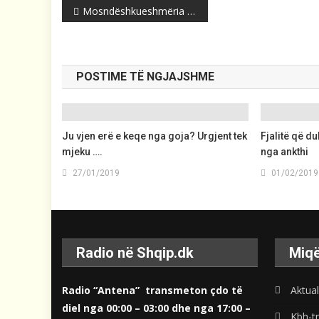
Post
Mosndëshkueshmëria stimulon krimin e organizuar dhe korrupsionin
navigation
POSTIME TË NGJAJSHME
Ju vjen erë e keqe nga goja? Urgjent tek
Fjalitë që du
mjeku ….
nga ankthi
27/01/2019
01/02/2019
Radio në Shqip.dk
Miqë
Radio “Antena” transmeton çdo të
Aktual
diel nga 00:00 – 03:00 dhe nga 17:00 –
Kbh-tr