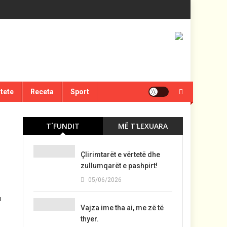
itete
Receta
Sport
T´FUNDIT
MË T'LEXUARA
Çlirimtarët e vërtetë dhe
zullumqarët e pashpirt!
05/06/2026
u
Vajza ime tha ai, me zë të
thyer.