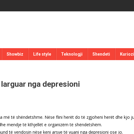
Showbiz
Life style
Teknologji
Shendeti
Kurioz
 larguar nga depresioni
e sa më të shëndetshme. Nëse flini herët do të zgjoheni herët dhe kjo j
edhe mendje të kthjellët e organizëm të shëndetshëm.
mund të vendosin nëse keni arsye të vuani nga depresioni ose jo.