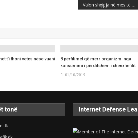
Valon shqipja në mes të Sërbisë / E injoruan në fillim, i riu shqiptar fiton medaljen e artë
het t’i thoni vetes nëse vuani
8 përfitimet që merr organizmi nga
konsumimi i përditshëm i xhenxhefilit
01/10/2019
t tonë
Internet Defense Le
e.dk
afik.dk