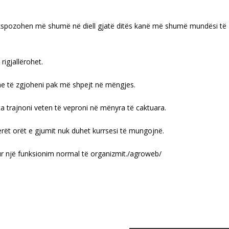
që ekspozohen më shumë në diell gjatë ditës kanë më shumë mundësi të
rigjallërohet.
he të zgjoheni pak më shpejt në mëngjes.
a trajnoni veten të veproni në mënyra të caktuara.
rët orët e gjumit nuk duhet kurrsesi të mungojnë.
sur një funksionim normal të organizmit./agroweb/