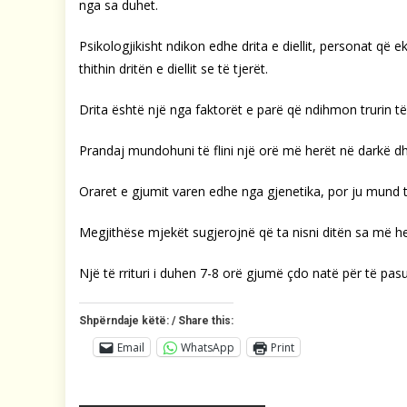
nga sa duhet.
Psikologjikisht ndikon edhe drita e diellit, personat 
thithin dritën e diellit se të tjerët.
Drita është një nga faktorët e parë që ndihmon trurin të 
Prandaj mundohuni të flini një orë më herët në darkë d
Oraret e gjumit varen edhe nga gjenetika, por ju mund t
Megjithëse mjekët sugjerojnë që ta nisni ditën sa më he
Një të rrituri i duhen 7-8 orë gjumë çdo natë për të pa
Shpërndaje këtë: / Share this:
Email
WhatsApp
Print