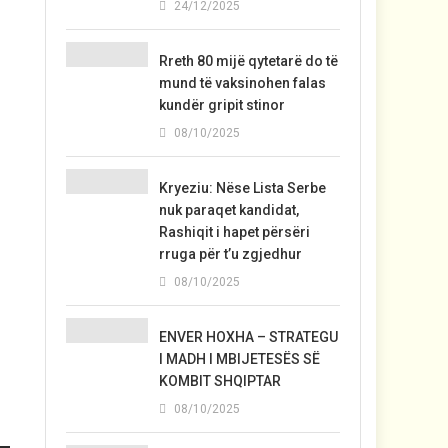
24/12/2025
Rreth 80 mijë qytetarë do të
mund të vaksinohen falas
kundër gripit stinor
08/10/2025
Kryeziu: Nëse Lista Serbe
nuk paraqet kandidat,
Rashiqit i hapet përsëri
rruga për t’u zgjedhur
08/10/2025
ENVER HOXHA – STRATEGU
I MADH I MBIJETESËS SË
KOMBIT SHQIPTAR
08/10/2025