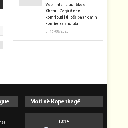
Veprimtaria politike e
Xhemil Zeqirit dhe
kontributi i tij për bashkimin
kombëtar shqiptar
16/08/2025
ague
Moti në Kopenhagë
18:14,