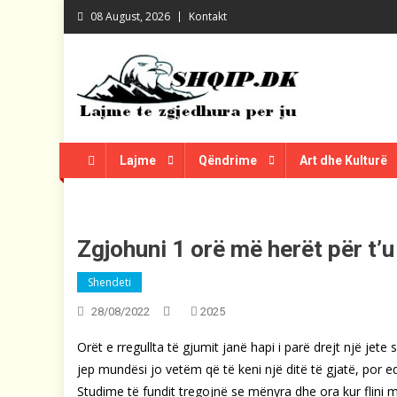
Skip
08 August, 2026
Kontakt
to
content
Shqip.dk
Lajme të zgjedhura për ju
Lajme
Qëndrime
Art dhe Kulturë
Zgjohuni 1 orë më herët për t’u
Shendeti
28/08/2022
2025
Orët e rregullta të gjumit janë hapi i parë drejt një jet
jep mundësi jo vetëm që të keni një ditë të gjatë, por 
Studime të fundit tregojnë se mënyra dhe ora kur flini 