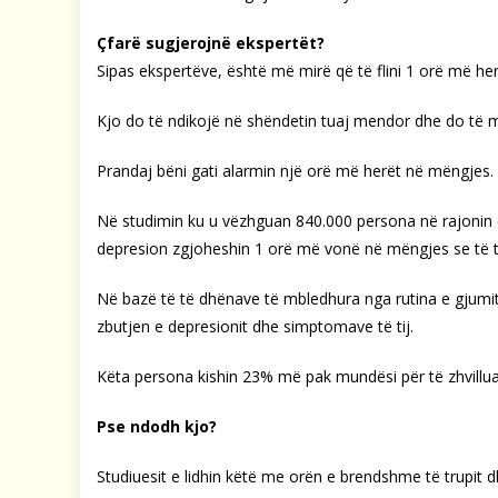
Çfarë sugjerojnë ekspertët?
Sipas ekspertëve, është më mirë që të flini 1 orë më h
Kjo do të ndikojë në shëndetin tuaj mendor dhe do të m
Prandaj bëni gati alarmin një orë më herët në mëngjes.
Në studimin ku u vëzhguan 840.000 persona në rajonin 
depresion zgjoheshin 1 orë më vonë në mëngjes se të t
Në bazë të të dhënave të mbledhura nga rutina e gjumit,
zbutjen e depresionit dhe simptomave të tij.
Këta persona kishin 23% më pak mundësi për të zhvillua
Pse ndodh kjo?
Studiuesit e lidhin këtë me orën e brendshme të trupit 