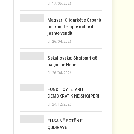
17/05/2026
Magyar: Oligarkët e Orbanit
po transferojnë miliarda
jashtë vendit
26/04/2026
Sekullovska: Shqiptari që
na çoi në Hënë
26/04/2026
FUNDI I QYTETARIT
DEMOKRATIK NË SHQIPËRI!
24/12/2025
ELISA NË BOTËN E
ÇUDIRAVE