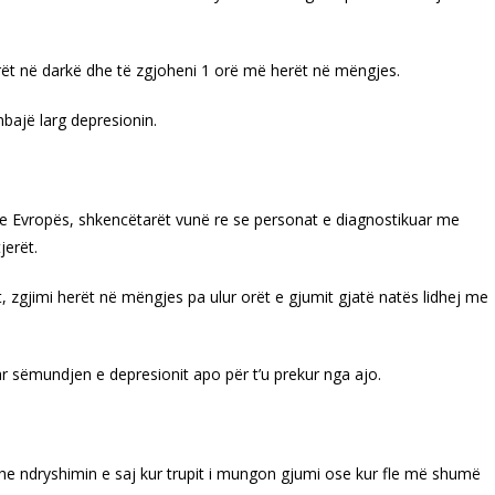
erët në darkë dhe të zgjoheni 1 orë më herët në mëngjes.
bajë larg depresionin.
e Evropës, shkencëtarët vunë re se personat e diagnostikuar me
jerët.
 zgjimi herët në mëngjes pa ulur orët e gjumit gjatë natës lidhej me
r sëmundjen e depresionit apo për t’u prekur nga ajo.
dhe ndryshimin e saj kur trupit i mungon gjumi ose kur fle më shumë