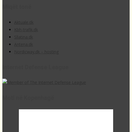
Miqët tonë
Aktuale.dk
Kbh-trafik.dk
Sllatina.dk
Antena.dk
Nordicway.dk – hosting
Internet Defense League
Moti në Kopenhagë
09:47,
21
°C