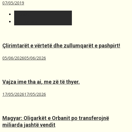
07/05/2019
T´fundit
Më t'lexuara
Çlirimtarët e vërtetë dhe zullumqarët e pashpirt!
05/06/2026
05/06/2026
Vajza ime tha ai, me zë të thyer.
17/05/2026
17/05/2026
Magyar: Oligarkët e Orbanit po transferojnë
miliarda jashtë vendit