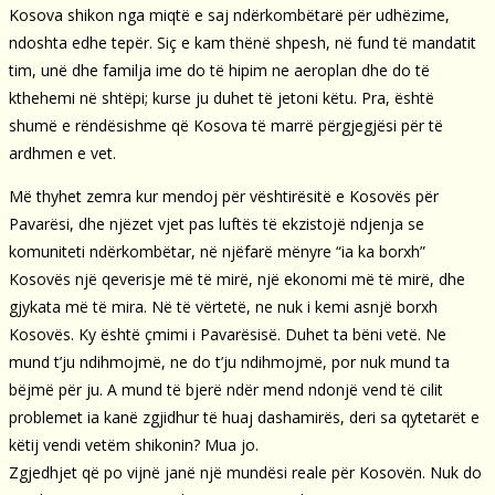
Kosova shikon nga miqtë e saj ndërkombëtarë për udhëzime,
ndoshta edhe tepër. Siç e kam thënë shpesh, në fund të mandatit
tim, unë dhe familja ime do të hipim ne aeroplan dhe do të
kthehemi në shtëpi; kurse ju duhet të jetoni këtu. Pra, është
shumë e rëndësishme që Kosova të marrë përgjegjësi për të
ardhmen e vet.
Më thyhet zemra kur mendoj për vështirësitë e Kosovës për
Pavarësi, dhe njëzet vjet pas luftës të ekzistojë ndjenja se
komuniteti ndërkombëtar, në njëfarë mënyre “ia ka borxh”
Kosovës një qeverisje më të mirë, një ekonomi më të mirë, dhe
gjykata më të mira. Në të vërtetë, ne nuk i kemi asnjë borxh
Kosovës. Ky është çmimi i Pavarësisë. Duhet ta bëni vetë. Ne
mund t’ju ndihmojmë, ne do t’ju ndihmojmë, por nuk mund ta
bëjmë për ju. A mund të bjerë ndër mend ndonjë vend të cilit
problemet ia kanë zgjidhur të huaj dashamirës, deri sa qytetarët e
këtij vendi vetëm shikonin? Mua jo.
Zgjedhjet që po vijnë janë një mundësi reale për Kosovën. Nuk do