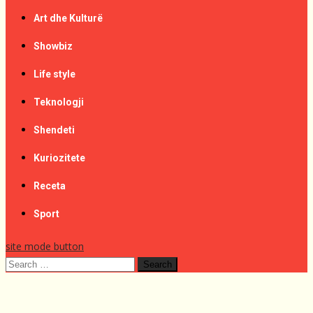
Art dhe Kulturë
Showbiz
Life style
Teknologji
Shendeti
Kuriozitete
Receta
Sport
site mode button
Search
for: