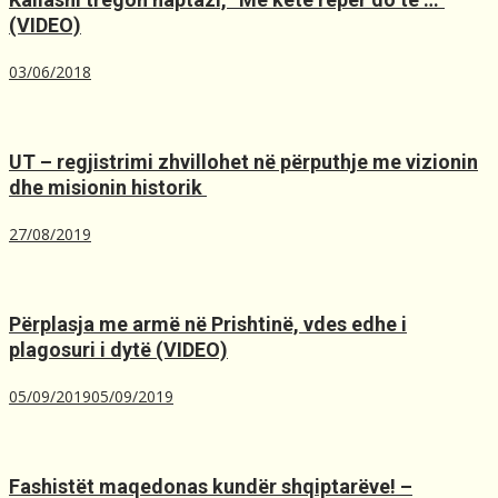
(VIDEO)
03/06/2018
UT – regjistrimi zhvillohet në përputhje me vizionin
dhe misionin historik ️
27/08/2019
Përplasja me armë në Prishtinë, ​vdes edhe i
plagosuri i dytë (VIDEO)
05/09/2019
05/09/2019
Fashistët maqedonas kundër shqiptarëve! –