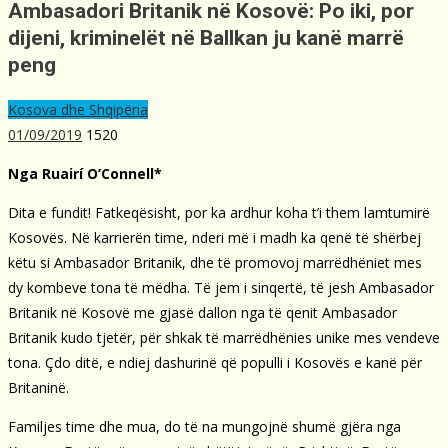
Ambasadori Britanik në Kosovë: Po iki, por
dijeni, kriminelët në Ballkan ju kanë marrë
peng
Kosova dhe Shqipëria
01/09/2019
1520
Nga Ruairí O’Connell*
Dita e fundit! Fatkeqësisht, por ka ardhur koha t’i them lamtumirë
Kosovës. Në karrierën time, nderi më i madh ka qenë të shërbej
këtu si Ambasador Britanik, dhe të promovoj marrëdhëniet mes
dy kombeve tona të mëdha. Të jem i sinqertë, të jesh Ambasador
Britanik në Kosovë me gjasë dallon nga të qenit Ambasador
Britanik kudo tjetër, për shkak të marrëdhënies unike mes vendeve
tona. Çdo ditë, e ndiej dashurinë që populli i Kosovës e kanë për
Britaninë.
Familjes time dhe mua, do të na mungojnë shumë gjëra nga