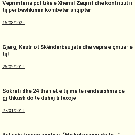
Veprimtaria politike e Xhemil Zeqirit dhe kontributi i
tij për bashkimin kombëtar shqiptar
16/08/2025
Gjergj Kastriot Skënderbeu jeta dhe vepra e çmuar e
tij!
26/05/2019
Sokrati dhe 24 thëniet e tij më të rëndësishme që
gjithkush do të duhej ti lexojë
27/01/2019
Kallashi tregon haptazi, “Me kёtё reper do tё …”