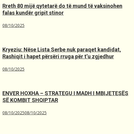
Rreth 80 mijë qytetarë do të mund të vaksinohen
falas kundër gripit stinor
08/10/2025
Kryeziu: Nëse Lista Serbe nuk paraqet kandidat,
Rashiqit i hapet përsëri rruga për t’u zgjedhur
08/10/2025
ENVER HOXHA – STRATEGU I MADH I MBIJETESËS
SË KOMBIT SHQIPTAR
08/10/2025
08/10/2025