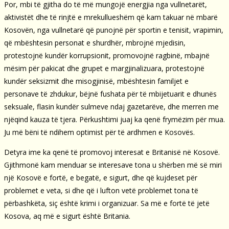
Por, mbi të gjitha do të më mungojë energjia nga vullnetarët,
aktivistët dhe të rinjtë e mrekullueshëm që kam takuar në mbarë
Kosovën, nga vullnetarë që punojnë për sportin e tenisit, vrapimin,
që mbështesin personat e shurdhër, mbrojnë mjedisin,
protestojnë kundër korrupsionit, promovojnë ragbinë, mbajnë
mësim për pakicat dhe grupet e margjinalizuara, protestojnë
kundër seksizmit dhe misogjinisë, mbështesin familjet e
personave të zhdukur, bëjnë fushata për të mbijetuarit e dhunës
seksuale, flasin kundër sulmeve ndaj gazetarëve, dhe merren me
njëqind kauza të tjera. Përkushtimi juaj ka qenë frymëzim për mua.
Ju më bëni të ndihem optimist për të ardhmen e Kosovës.
Detyra ime ka qenë të promovoj interesat e Britanisë në Kosovë.
Gjithmonë kam menduar se interesave tona u shërben më së miri
një Kosovë e fortë, e begatë, e sigurt, dhe që kujdeset për
problemet e veta, si dhe që i lufton vetë problemet tona të
përbashkëta, siç është krimi i organizuar. Sa më e fortë të jetë
Kosova, aq më e sigurt është Britania.