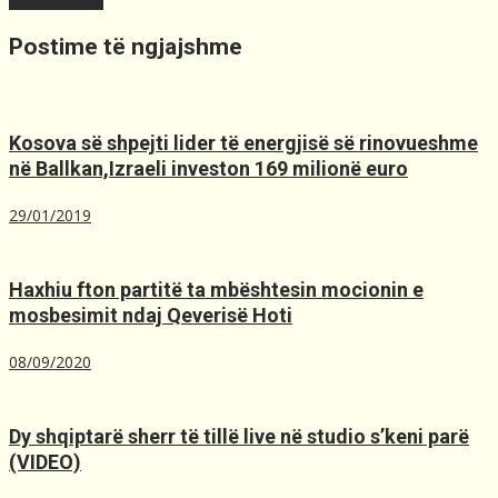
Postime të ngjajshme
Kosova së shpejti lider të energjisë së rinovueshme
në Ballkan,Izraeli investon 169 milionë euro
29/01/2019
Haxhiu fton partitë ta mbështesin mocionin e
mosbesimit ndaj Qeverisë Hoti
08/09/2020
Dy shqiptarë sherr të tillë live në studio s’keni parë
(VIDEO)