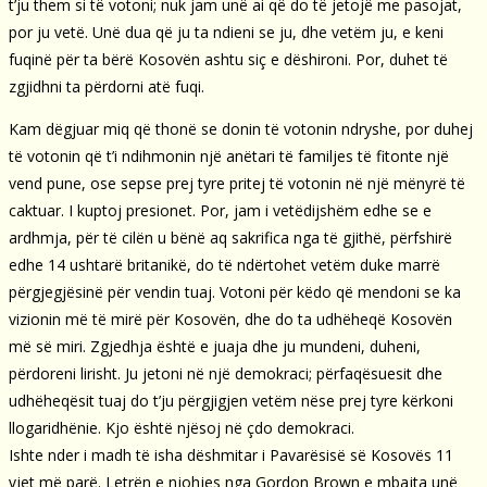
t’ju them si të votoni; nuk jam unë ai që do të jetojë me pasojat,
por ju vetë. Unë dua që ju ta ndieni se ju, dhe vetëm ju, e keni
fuqinë për ta bërë Kosovën ashtu siç e dëshironi. Por, duhet të
zgjidhni ta përdorni atë fuqi.
Kam dëgjuar miq që thonë se donin të votonin ndryshe, por duhej
të votonin që t’i ndihmonin një anëtari të familjes të fitonte një
vend pune, ose sepse prej tyre pritej të votonin në një mënyrë të
caktuar. I kuptoj presionet. Por, jam i vetëdijshëm edhe se e
ardhmja, për të cilën u bënë aq sakrifica nga të gjithë, përfshirë
edhe 14 ushtarë britanikë, do të ndërtohet vetëm duke marrë
përgjegjësinë për vendin tuaj. Votoni për këdo që mendoni se ka
vizionin më të mirë për Kosovën, dhe do ta udhëheqë Kosovën
më së miri. Zgjedhja është e juaja dhe ju mundeni, duheni,
përdoreni lirisht. Ju jetoni në një demokraci; përfaqësuesit dhe
udhëheqësit tuaj do t’ju përgjigjen vetëm nëse prej tyre kërkoni
llogaridhënie. Kjo është njësoj në çdo demokraci.
Ishte nder i madh të isha dëshmitar i Pavarësisë së Kosovës 11
vjet më parë. Letrën e njohjes nga Gordon Brown e mbajta unë