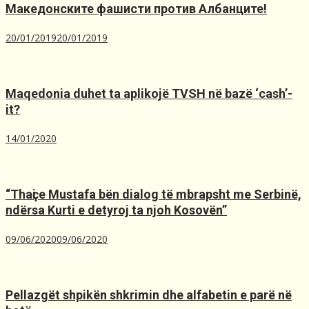
Македонските фашисти против Албанците!
20/01/2019
20/01/2019
Maqedonia duhet ta aplikojë TVSH nё bazё ‘cash’-
it?
14/01/2020
“Thaҫi e Mustafa bën dialog të mbrapsht me Serbinë,
ndërsa Kurti e detyroj ta njoh Kosovën”
09/06/2020
09/06/2020
Pellazgët shpikën shkrimin dhe alfabetin e parë në