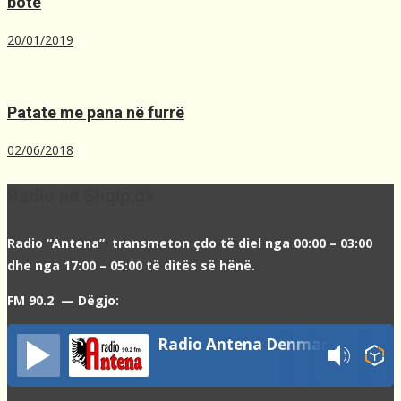
botë
20/01/2019
Patate me pana në furrë
02/06/2018
Radio në Shqip.dk
Radio “Antena” transmeton çdo të diel nga 00:00 – 03:00
dhe nga 17:00 – 05:00 të ditës së hënë.
FM 90.2 — Dëgjo:
Radio Antena Denmark