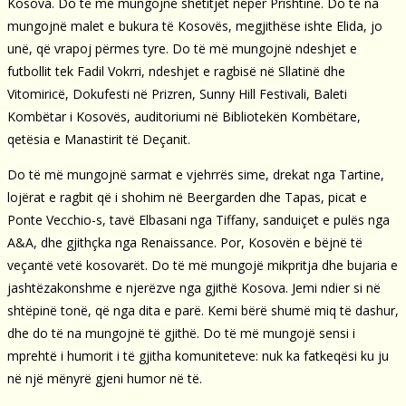
Kosova. Do të më mungojnë shëtitjet nëpër Prishtinë. Do të na
mungojnë malet e bukura të Kosovës, megjithëse ishte Elida, jo
unë, që vrapoj përmes tyre. Do të më mungojnë ndeshjet e
futbollit tek Fadil Vokrri, ndeshjet e ragbisë në Sllatinë dhe
Vitomiricë, Dokufesti në Prizren, Sunny Hill Festivali, Baleti
Kombëtar i Kosovës, auditoriumi në Bibliotekën Kombëtare,
qetësia e Manastirit të Deçanit.
Do të më mungojnë sarmat e vjehrrës sime, drekat nga Tartine,
lojërat e ragbit që i shohim në Beergarden dhe Tapas, picat e
Ponte Vecchio-s, tavë Elbasani nga Tiffany, sanduiçet e pulës nga
A&A, dhe gjithçka nga Renaissance. Por, Kosovën e bëjnë të
veçantë vetë kosovarët. Do të më mungojë mikpritja dhe bujaria e
jashtëzakonshme e njerëzve nga gjithë Kosova. Jemi ndier si në
shtëpinë tonë, që nga dita e parë. Kemi bërë shumë miq të dashur,
dhe do të na mungojnë të gjithë. Do të më mungojë sensi i
mprehtë i humorit i të gjitha komuniteteve: nuk ka fatkeqësi ku ju
në një mënyrë gjeni humor në të.