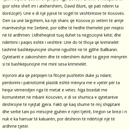
(por ishte shefi im i atëhershëm, David Blunt, që pati nderin ta
dorëzojë!). Unë e di një pjesë të vogël të vështirësive të Kosovës.
Deri sa unë largohem, ka një shans që Kosova jo vetëm të arrijë
marrëveshje me Serbinë, por edhe të hedhë themelet për miqësi
në të ardhmen. Udhëheqësit tuaj duhet ta negociojnë këtë; dhe
ndërtimi i paqes është i vështirë. Unë do të thoja që kriminelët
tashmë bashkëpunojnë shumë ngushtë në të gjithë Ballkanin.
Qytetarët e zakonshëm dhe të ndershëm duhet ta gjejnë mënyrën
si të bashkëpunojnë më mirë sesa kriminelët.
Injoroni ata që përpiqen ta fitojnë pushtetin duke ju ndarë;
përdorimi i patriotizmit plastik është mënyra më e vjetër për ta
hequr vëmendjen nga të metat e vetes. Nga bisedat me
komunitetet në mbarë Kosovën, e di se shumica e qytetarëve
dëshirojnë të njëjtat gjëra. Fakti që kaq shumë të rinj shqiptarë
dhe serbë tani po mësojnë gjuhën e njëri tjetrit, tregon se brezi i ri
nuk e ka harruar të kaluarën, por dëshiron të ndërtojë një të
ardhme tjetër.