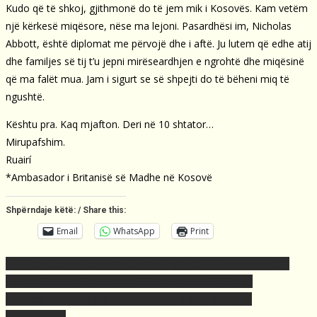
Kudo që të shkoj, gjithmonë do të jem mik i Kosovës. Kam vetëm
një kërkesë miqësore, nëse ma lejoni. Pasardhësi im, Nicholas
Abbott, është diplomat me përvojë dhe i aftë. Ju lutem që edhe atij
dhe familjes së tij t’u jepni mirëseardhjen e ngrohtë dhe miqësinë
që ma falët mua. Jam i sigurt se së shpejti do të bëheni miq të
ngushtë.
Kështu pra. Kaq mjafton. Deri në 10 shtator…
Mirupafshim.
Ruairí
*Ambasador i Britanisë së Madhe në Kosovë
Shpërndaje këtë: / Share this:
Email
WhatsApp
Print
Post
Politikanët e vodhën e shkatërruan, gazetari Hazem Abuwatfa
navigation
zbulon Shqipërinë, vendin më të bukur në botë (Video)
Nxënësit shqiptarë pak kilometra nga Shkupi mësojnë
maqedonisht