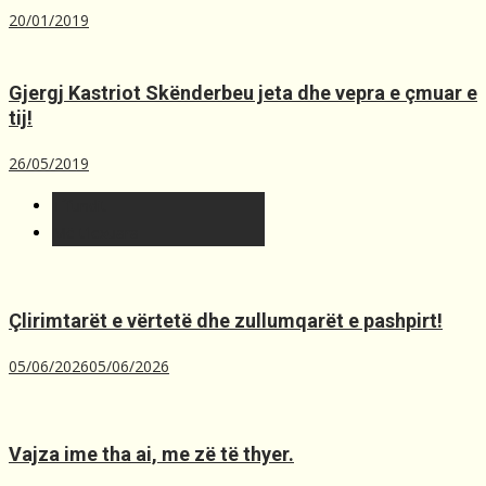
20/01/2019
Gjergj Kastriot Skënderbeu jeta dhe vepra e çmuar e
tij!
26/05/2019
T´fundit
Më t'lexuara
Çlirimtarët e vërtetë dhe zullumqarët e pashpirt!
05/06/2026
05/06/2026
Vajza ime tha ai, me zë të thyer.