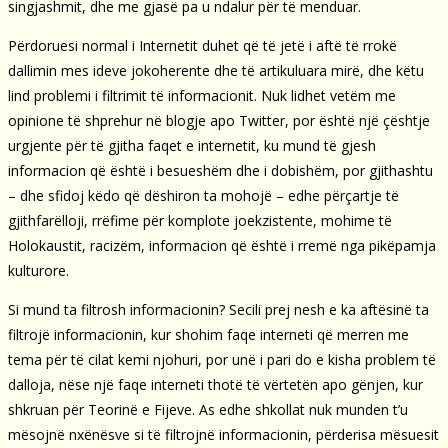
singjashmit, dhe me gjasë pa u ndalur për të menduar.
Përdoruesi normal i Internetit duhet që të jetë i aftë të rrokë
dallimin mes ideve jokoherente dhe të artikuluara mirë, dhe këtu
lind problemi i filtrimit të informacionit. Nuk lidhet vetëm me
opinione të shprehur në blogje apo Twitter, por është një çështje
urgjente për të gjitha faqet e internetit, ku mund të gjesh
informacion që është i besueshëm dhe i dobishëm, por gjithashtu
– dhe sfidoj këdo që dëshiron ta mohojë – edhe përçartje të
gjithfarëlloji, rrëfime për komplote joekzistente, mohime të
Holokaustit, racizëm, informacion që është i rremë nga pikëpamja
kulturore.
Si mund ta filtrosh informacionin? Secili prej nesh e ka aftësinë ta
filtrojë informacionin, kur shohim faqe interneti që merren me
tema për të cilat kemi njohuri, por unë i pari do e kisha problem të
dalloja, nëse një faqe interneti thotë të vërtetën apo gënjen, kur
shkruan për Teorinë e Fijeve. As edhe shkollat nuk munden t’u
mësojnë nxënësve si të filtrojnë informacionin, përderisa mësuesit