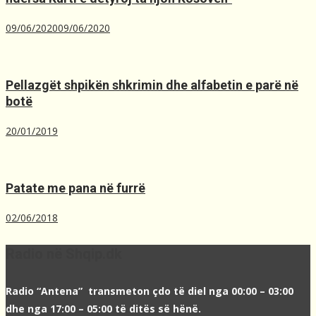
09/06/2020
09/06/2020
Pellazgët shpikën shkrimin dhe alfabetin e parë në
botë
20/01/2019
Patate me pana në furrë
02/06/2018
Radio në Shqip.dk
Radio “Antena” transmeton çdo të diel nga 00:00 – 03:00
dhe nga 17:00 – 05:00 të ditës së hënë.