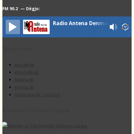
FM 90.2 — Dëgjo:
Radio Antena Denmark
Miqët tonë
Aktuale.dk
Kbh-trafik.dk
Sllatina.dk
Antena.dk
Nordicway.dk – hosting
Internet Defense League