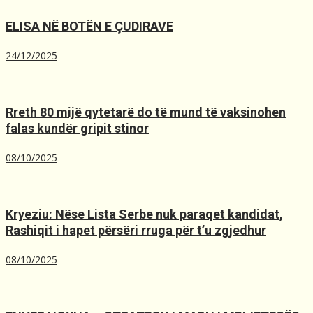
ELISA NË BOTËN E ÇUDIRAVE
24/12/2025
Rreth 80 mijë qytetarë do të mund të vaksinohen
falas kundër gripit stinor
08/10/2025
Kryeziu: Nëse Lista Serbe nuk paraqet kandidat,
Rashiqit i hapet përsëri rruga për t’u zgjedhur
08/10/2025