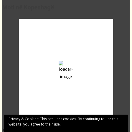
Moti në Kopenhagë
18:04,
21
°C
broken clouds
61 %
1013 mb
30 Km/h
Clouds:
82%
Sunrise:
04:24
Sunset:
20:07
Last updated: 17:59
Privacy & Cookies: This site uses cookies. By continuing to use this
website, you agree to their use.
Shqip.dk - Lajme të zgjedhura për Ju