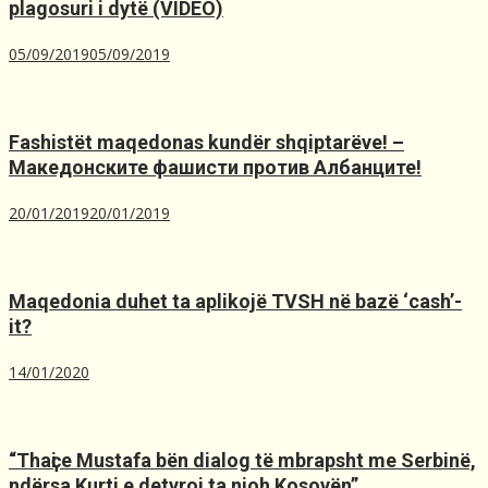
plagosuri i dytë (VIDEO)
05/09/2019
05/09/2019
Fashistët maqedonas kundër shqiptarëve! –
Македонските фашисти против Албанците!
20/01/2019
20/01/2019
Maqedonia duhet ta aplikojë TVSH nё bazё ‘cash’-
it?
14/01/2020
“Thaҫi e Mustafa bën dialog të mbrapsht me Serbinë,
ndërsa Kurti e detyroj ta njoh Kosovën”