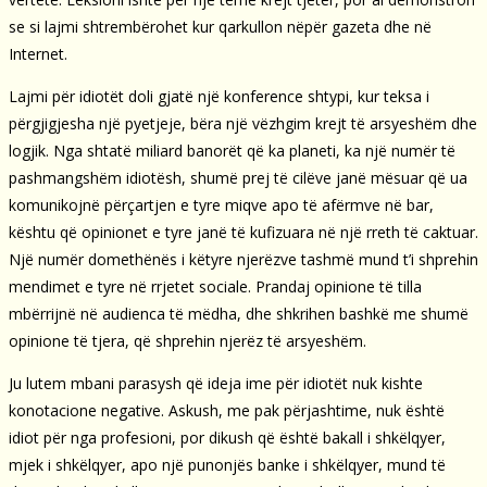
se si lajmi shtrembërohet kur qarkullon nëpër gazeta dhe në
Internet.
Lajmi për idiotët doli gjatë një konference shtypi, kur teksa i
përgjigjesha një pyetjeje, bëra një vëzhgim krejt të arsyeshëm dhe
logjik. Nga shtatë miliard banorët që ka planeti, ka një numër të
pashmangshëm idiotësh, shumë prej të cilëve janë mësuar që ua
komunikojnë përçartjen e tyre miqve apo të afërmve në bar,
kështu që opinionet e tyre janë të kufizuara në një rreth të caktuar.
Një numër domethënës i këtyre njerëzve tashmë mund t’i shprehin
mendimet e tyre në rrjetet sociale. Prandaj opinione të tilla
mbërrijnë në audienca të mëdha, dhe shkrihen bashkë me shumë
opinione të tjera, që shprehin njerëz të arsyeshëm.
Ju lutem mbani parasysh që ideja ime për idiotët nuk kishte
konotacione negative. Askush, me pak përjashtime, nuk është
idiot për nga profesioni, por dikush që është bakall i shkëlqyer,
mjek i shkëlqyer, apo një punonjës banke i shkëlqyer, mund të