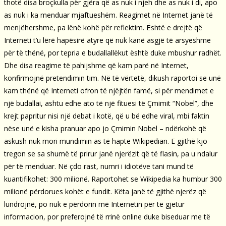
thotë disa broçkulla për gjëra që as nuk i njeh dhe as nuk i di, apo
as nuk i ka menduar mjaftueshëm. Reagimet në Internet janë të
menjëhershme, pa lënë kohë për reflektim. Është e drejtë që
Interneti t’u lërë hapësirë atyre që nuk kanë asgjë të arsyeshme
për të thënë, por tepria e budallallëkut është duke mbushur radhët.
Dhe disa reagime të pahijshme që kam parë në Internet,
konfirmojnë pretendimin tim. Në të vërtetë, dikush raportoi se unë
kam thënë që Interneti ofron të njëjtën famë, si për mendimet e
një budallai, ashtu edhe ato të një fituesi të Çmimit “Nobel”, dhe
krejt papritur nisi një debat i kotë, që u bë edhe viral, mbi faktin
nëse unë e kisha pranuar apo jo Çmimin Nobel – ndërkohë që
askush nuk mori mundimin as të hapte Wikipedian. E gjithë kjo
tregon se sa shumë të prirur janë njerëzit që të flasin, pa u ndalur
për të menduar. Në çdo rast, numri i idiotëve tani mund të
kuantifikohet: 300 milionë. Raportohet se Wikipedia ka humbur 300
milionë përdorues kohët e fundit. Këta janë të gjithë njerëz që
lundrojnë, po nuk e përdorin më Internetin për të gjetur
informacion, por preferojnë të rrinë online duke biseduar me të