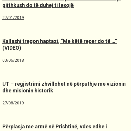
gjithkush do të duhej ti lexojë
27/01/2019
Kallashi tregon haptazi, “Me kёtё reper do tё …”
(VIDEO)
03/06/2018
UT – regjistrimi zhvillohet në përputhje me vizionin
dhe misionin historik ️
27/08/2019
Përplasja me armë në Prishtinë, ​vdes edhe i