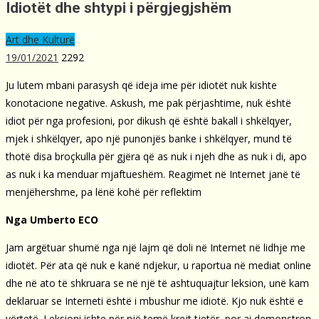
Idiotët dhe shtypi i përgjegjshëm
Art dhe Kulturë
19/01/2021
2292
Ju lutem mbani parasysh që ideja ime për idiotët nuk kishte
konotacione negative. Askush, me pak përjashtime, nuk është
idiot për nga profesioni, por dikush që është bakall i shkëlqyer,
mjek i shkëlqyer, apo një punonjës banke i shkëlqyer, mund të
thotë disa broçkulla për gjëra që as nuk i njeh dhe as nuk i di, apo
as nuk i ka menduar mjaftueshëm. Reagimet në Internet janë të
menjëhershme, pa lënë kohë për reflektim
Nga Umberto ECO
Jam argëtuar shumë nga një lajm që doli në Internet në lidhje me
idiotët. Për ata që nuk e kanë ndjekur, u raportua në mediat online
dhe në ato të shkruara se në një të ashtuquajtur leksion, unë kam
deklaruar se Interneti është i mbushur me idiotë. Kjo nuk është e
vërtetë. Leksioni ishte për një temë krejt tjetër, por ai demonstron