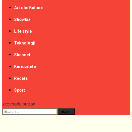
Art dhe Kulturë
Showbiz
Life style
Teknologji
Shendeti
Kuriozitete
Receta
Sport
site mode button
Search
for: