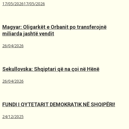
17/05/2026
17/05/2026
Magyar: Oligarkët e Orbanit po transferojnë
miliarda jashtë vendit
26/04/2026
Sekullovska: Shqiptari që na çoi në Hënë
26/04/2026
FUNDI I QYTETARIT DEMOKRATIK NË SHQIPËRI!
24/12/2025