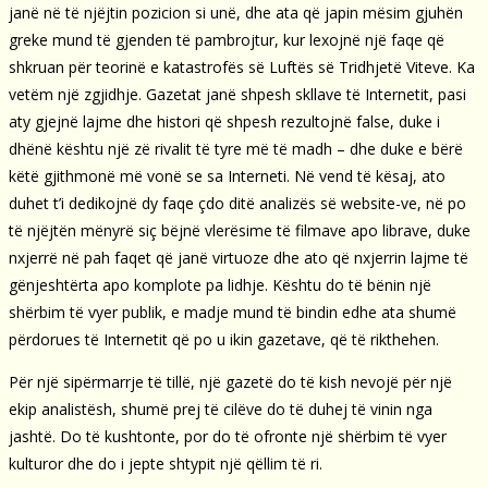
janë në të njëjtin pozicion si unë, dhe ata që japin mësim gjuhën
greke mund të gjenden të pambrojtur, kur lexojnë një faqe që
shkruan për teorinë e katastrofës së Luftës së Tridhjetë Viteve. Ka
vetëm një zgjidhje. Gazetat janë shpesh skllave të Internetit, pasi
aty gjejnë lajme dhe histori që shpesh rezultojnë false, duke i
dhënë kështu një zë rivalit të tyre më të madh – dhe duke e bërë
këtë gjithmonë më vonë se sa Interneti. Në vend të kësaj, ato
duhet t’i dedikojnë dy faqe çdo ditë analizës së website-ve, në po
të njëjtën mënyrë siç bëjnë vlerësime të filmave apo librave, duke
nxjerrë në pah faqet që janë virtuoze dhe ato që nxjerrin lajme të
gënjeshtërta apo komplote pa lidhje. Kështu do të bënin një
shërbim të vyer publik, e madje mund të bindin edhe ata shumë
përdorues të Internetit që po u ikin gazetave, që të rikthehen.
Për një sipërmarrje të tillë, një gazetë do të kish nevojë për një
ekip analistësh, shumë prej të cilëve do të duhej të vinin nga
jashtë. Do të kushtonte, por do të ofronte një shërbim të vyer
kulturor dhe do i jepte shtypit një qëllim të ri.