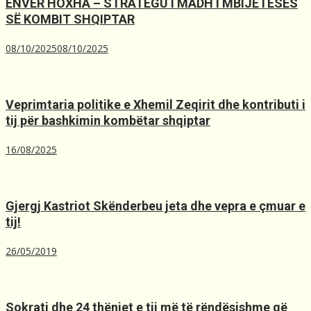
ENVER HOXHA – STRATEGU I MADH I MBIJETESËS
SË KOMBIT SHQIPTAR
08/10/2025
08/10/2025
Veprimtaria politike e Xhemil Zeqirit dhe kontributi i
tij për bashkimin kombëtar shqiptar
16/08/2025
Gjergj Kastriot Skënderbeu jeta dhe vepra e çmuar e
tij!
26/05/2019
Sokrati dhe 24 thëniet e tij më të rëndësishme që