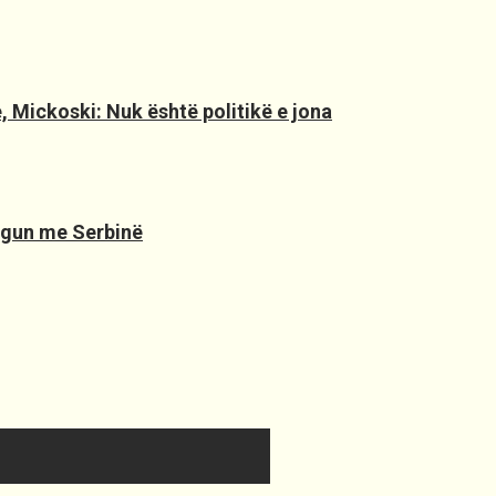
, Mickoski: Nuk është politikë e jona
logun me Serbinë