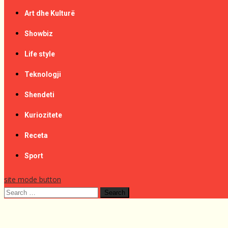
Art dhe Kulturë
Showbiz
Life style
Teknologji
Shendeti
Kuriozitete
Receta
Sport
site mode button
Search
for: