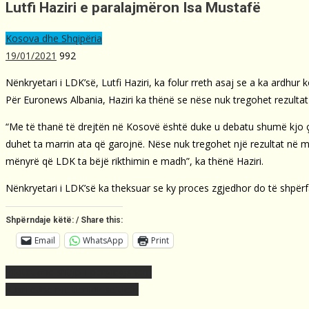
Lutfi Haziri e paralajmëron Isa Mustafë
Kosova dhe Shqipëria
19/01/2021
992
Nënkryetari i LDK’së, Lutfi Haziri, ka folur rreth asaj se a ka ardhur 
Për Euronews Albania, Haziri ka thënë se nëse nuk tregohet rezultat n
“Me të thanë të drejtën në Kosovë është duke u debatu shumë kjo çës
duhet ta marrin ata që garojnë. Nëse nuk tregohet një rezultat në më 
mënyrë që LDK ta bëjë rikthimin e madh”, ka thënë Haziri.
Nënkryetari i LDK’së ka theksuar se ky proces zgjedhor do të shpërf
Shpërndaje këtë: / Share this:
Email
WhatsApp
Print
Post
Idiotët dhe shtypi i përgjegjshëm
navigation
Kush edhe më bërllok se tjetri