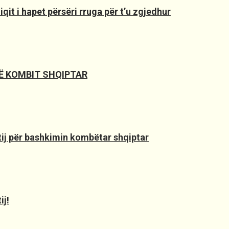
it i hapet përsëri rruga për t’u zgjedhur
SË KOMBIT SHQIPTAR
 tij për bashkimin kombëtar shqiptar
ij!