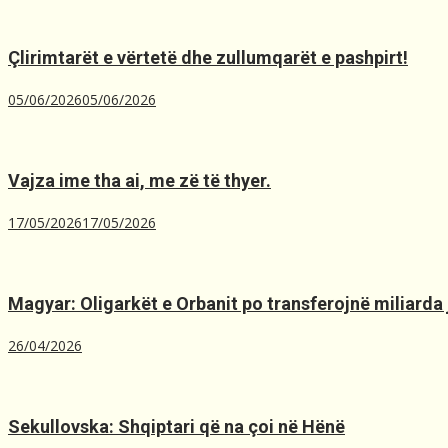
Çlirimtarët e vërtetë dhe zullumqarët e pashpirt!
05/06/2026
05/06/2026
Vajza ime tha ai, me zë të thyer.
17/05/2026
17/05/2026
Magyar: Oligarkët e Orbanit po transferojnë miliarda 
26/04/2026
Sekullovska: Shqiptari që na çoi në Hënë