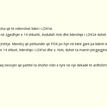
koha që të ndërrohet lideri i LDK’së.
ë zgjedhjet e 14 shkurtit, Avdullah Hoti dhe lidershipi i LDK’së duhet
htje. Mendoj që përkundër që PDK po hyn në këtë garë pa liderin e sa
14 shkurt, lidershipi i LDK’së dhe z. Hoti, duhet ta marrin përgjegjës
aq nevojën që partitë ta shohin rolin e tyre në një dekadë të ardhshm