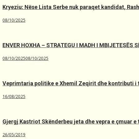
Kryeziu: Nëse Lista Serbe nuk paraqet kandidat, Rashiq
08/10/2025
ENVER HOXHA – STRATEGU I MADH I MBIJETESËS 
08/10/2025
08/10/2025
Veprimtaria politike e Xhemil Zeqirit dhe kontributi i
16/08/2025
Gjergj Kastriot Skënderbeu jeta dhe vepra e çmuar e t
26/05/2019