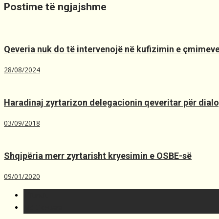
Postime të ngjajshme
Qeveria nuk do të intervenojë në kufizimin e çmimeve
28/08/2024
Haradinaj zyrtarizon delegacionin qeveritar për dia
03/09/2018
Shqipëria merr zyrtarisht kryesimin e OSBE-së
09/01/2020
T´fundit
Më t'lexuara