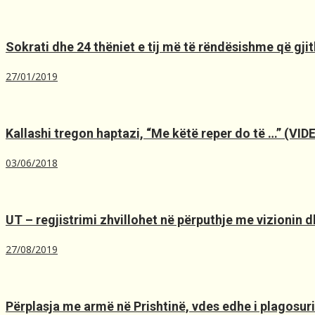
Sokrati dhe 24 thëniet e tij më të rëndësishme që gjit
27/01/2019
Kallashi tregon haptazi, “Me kёtё reper do tё …” (VID
03/06/2018
UT – regjistrimi zhvillohet në përputhje me vizionin dh
27/08/2019
Përplasja me armë në Prishtinë, ​vdes edhe i plagosuri