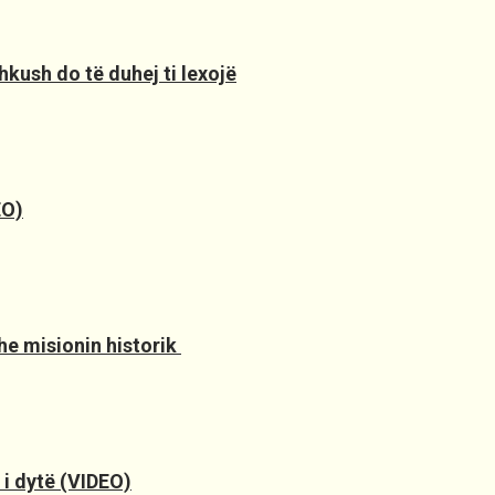
hkush do të duhej ti lexojë
EO)
e misionin historik ️
 i dytë (VIDEO)