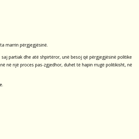
 ta marrin përgjegjësinë.
j partiak dhe atë shpirtëror, unë besoj që përgjegjësinë politike
inë në një proces pas-zgjedhor, duhet të hapin rrugë politikisht, në
e.