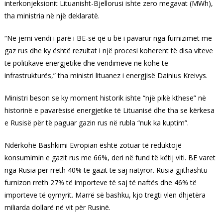
interkonjeksionit Lituanisht-Bjellorusi ishte zero megavat (MWh),
tha ministria në një deklaratë.
“Ne jemi vendi i parë i BE-së që u bë i pavarur nga furnizimet me
gaz rus dhe ky është rezultat i një procesi koherent të disa viteve
të politikave energjetike dhe vendimeve në kohë të
infrastrukturës,” tha ministri lituanez i energjisë Dainius Kreivys.
Ministri beson se ky moment historik ishte “një pikë kthese” në
historinë e pavarësisë energjetike të Lituanisë dhe tha se kërkesa
e Rusisë për të paguar gazin rus në rubla “nuk ka kuptim”.
Ndërkohë Bashkimi Evropian është zotuar të reduktojë
konsumimin e gazit rus me 66%, deri në fund të këtij viti. BE varet
nga Rusia për rreth 40% të gazit të saj natyror. Rusia gjithashtu
furnizon rreth 27% të importeve të saj të naftës dhe 46% të
importeve të qymyrit. Marrë së bashku, kjo tregti vlen dhjetëra
miliarda dollarë në vit për Rusinë.