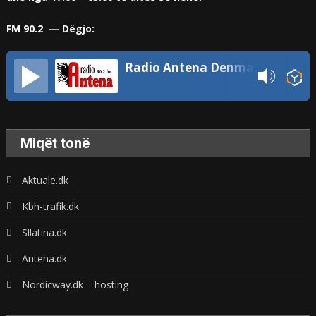
FM 90.2 — Dëgjo:
Radio Antena Denmark
Miqët tonë
Aktuale.dk
Kbh-trafik.dk
Sllatina.dk
Antena.dk
Nordicway.dk – hosting