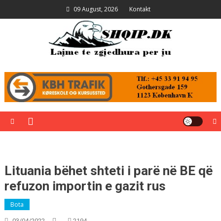
Skip
09 August, 2026
Kontakt
to
content
Shqip.dk
Lajme të zgjedhura për ju
Lituania bëhet shteti i parë në BE që
refuzon importin e gazit rus
Bota
03/04/2022
2194