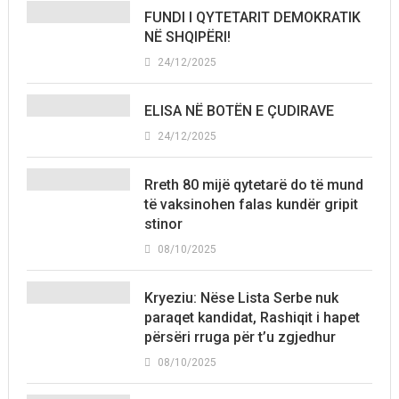
FUNDI I QYTETARIT DEMOKRATIK
NË SHQIPËRI!
24/12/2025
ELISA NË BOTËN E ÇUDIRAVE
24/12/2025
Rreth 80 mijë qytetarë do të mund
të vaksinohen falas kundër gripit
stinor
08/10/2025
Kryeziu: Nëse Lista Serbe nuk
paraqet kandidat, Rashiqit i hapet
përsëri rruga për t’u zgjedhur
08/10/2025