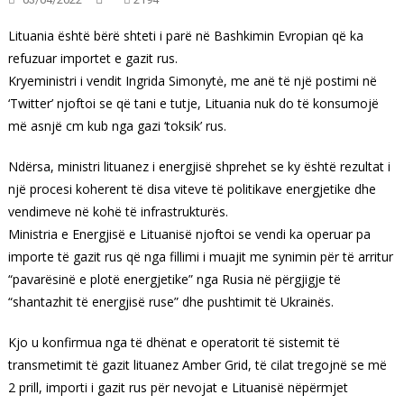
Lituania është bërë shteti i parë në Bashkimin Evropian që ka
refuzuar importet e gazit rus.
Kryeministri i vendit Ingrida Simonytė, me anë të një postimi në
‘Twitter’ njoftoi se që tani e tutje, Lituania nuk do të konsumojë
më asnjë cm kub nga gazi ‘toksik’ rus.
Ndërsa, ministri lituanez i energjisë shprehet se ky është rezultat i
një procesi koherent të disa viteve të politikave energjetike dhe
vendimeve në kohë të infrastrukturës.
Ministria e Energjisë e Lituanisë njoftoi se vendi ka operuar pa
importe të gazit rus që nga fillimi i muajit me synimin për të arritur
“pavarësinë e plotë energjetike” nga Rusia në përgjigje të
“shantazhit të energjisë ruse” dhe pushtimit të Ukrainës.
Kjo u konfirmua nga të dhënat e operatorit të sistemit të
transmetimit të gazit lituanez Amber Grid, të cilat tregojnë se më
2 prill, importi i gazit rus për nevojat e Lituanisë nëpërmjet