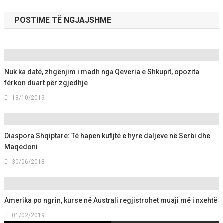
POSTIME TË NGJAJSHME
Nuk ka datë, zhgënjim i madh nga Qeveria e Shkupit, opozita
fërkon duart për zgjedhje
18/10/2019
Diaspora Shqiptare: Të hapen kufijtë e hyre daljeve në Serbi dhe
Maqedoni
30/06/2018
Amerika po ngrin, kurse në Australi regjistrohet muaji më i nxehtë
01/02/2019