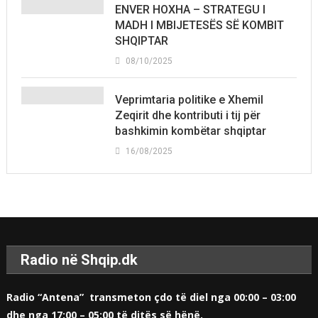
ENVER HOXHA – STRATEGU I
MADH I MBIJETESËS SË KOMBIT
SHQIPTAR
08/10/2025
Veprimtaria politike e Xhemil
Zeqirit dhe kontributi i tij për
bashkimin kombëtar shqiptar
16/08/2025
Radio në Shqip.dk
Radio “Antena” transmeton çdo të diel nga 00:00 – 03:00
dhe nga 17:00 – 05:00 të ditës së hënë.