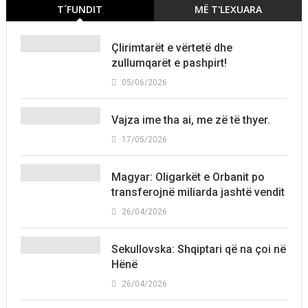
T´FUNDIT
MË T'LEXUARA
Çlirimtarët e vërtetë dhe
zullumqarët e pashpirt!
05/06/2026
Vajza ime tha ai, me zë të thyer.
17/05/2026
Magyar: Oligarkët e Orbanit po
transferojnë miliarda jashtë vendit
26/04/2026
Sekullovska: Shqiptari që na çoi në
Hënë
26/04/2026