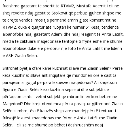
fuqishme gazetarit të sportit të RTVM2, Mustafa Ademit i cili ne
shej revolte ndaj gjestit të Stolkovit që përbuzi gjuhën shqipe me
te drejte vendosi mos tja permend emrin gjate komentimit ne
RTVM2, duke e quajtur ate “Lojtari ke numër 5” Kësaj tendence
albanofobe ndaj gazetarit Ademi dhe ndaj reagimit të Anita Latifit,
media të caktuara maqedonase tentojnë ti frynë edhe me shumë
albanofobisë duke e e perdorur një foto të Anita Latifit me liderin
e ASH Ziadin Selën.
Shtrohet pyetja cfarë kanë kuzhinat sllave me Ziadin Selën? Përse
këta kuuzhinat sllave antishqiptare që mundohen ore e cast ta
paraqesin si gogol perpara lexuesve maqedonas? A i shqetson
figura e Ziadin Selës keto kuzhina sepse ai dhe subjekti qe
përfaqson eshte i vetmi subjekt qe mbron linjen kombetare ne
Maqedoni? Dhe krejt ntendenca për ta paraqitur gjithmonë Ziadin
Selën si mbrojtës të kauzës shqiptare mandej për të tentuar ti
friksojë lexuesit maqedonas me foton e Anita Latifit me Ziadin
Selën, i cili sa më shumë po bëhet i dëshirueshëm ndaj