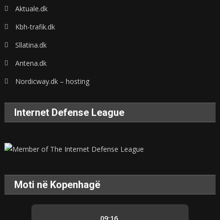
Aktuale.dk
Kbh-trafik.dk
Sllatina.dk
Antena.dk
Nordicway.dk – hosting
Internet Defense League
Moti në Kopenhagë
09:16,