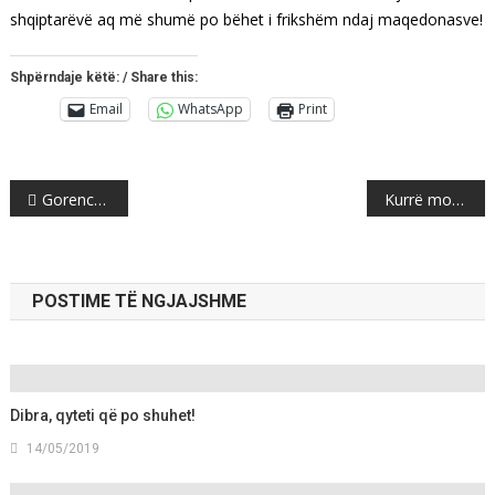
shqiptarëvë aq më shumë po bëhet i frikshëm ndaj maqedonasve!
Shpërndaje këtë: / Share this:
Email
WhatsApp
Print
Post
Gorenca: Unë qëndroj pas veprimit Mustafa Ademit!
Kurrë mos i neglizhoni këto shenja të syrit, po ju paralajmërojnë për një …
navigation
POSTIME TË NGJAJSHME
Dibra, qyteti që po shuhet!
14/05/2019