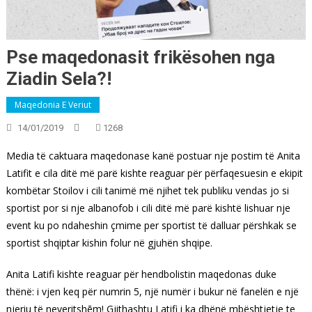
Pse maqedonasit frikësohen nga
Ziadin Sela?!
Maqedonia E Veriut
14/01/2019
1268
Media të caktuara maqedonase kanë postuar nje postim të Anita
Latifit e cila ditë më parë kishte reaguar për përfaqesuesin e ekipit
kombëtar Stoilov i cili tanimë më njihet tek publiku vendas jo si
sportist por si nje albanofob i cili ditë më parë kishtë lishuar nje
event ku po ndaheshin çmime per sportist të dalluar përshkak se
sportist shqiptar kishin folur në gjuhën shqipe.
Anita Latifi kishte reaguar për hendbolistin maqedonas duke
thënë: i vjen keq për numrin 5, një numër i bukur në fanelën e një
njeriu të neveritshēm! Gjithashtu Latifi i ka dhënë mbështjetje te