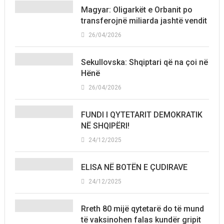
Magyar: Oligarkët e Orbanit po
transferojnë miliarda jashtë vendit
26/04/2026
Sekullovska: Shqiptari që na çoi në
Hënë
26/04/2026
FUNDI I QYTETARIT DEMOKRATIK
NË SHQIPËRI!
24/12/2025
ELISA NË BOTËN E ÇUDIRAVE
24/12/2025
Rreth 80 mijë qytetarë do të mund
të vaksinohen falas kundër gripit