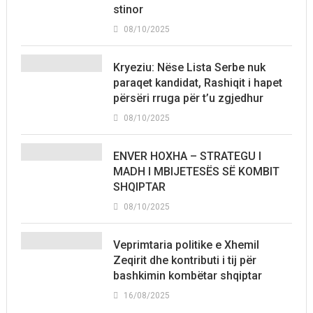
stinor
08/10/2025
Kryeziu: Nëse Lista Serbe nuk
paraqet kandidat, Rashiqit i hapet
përsëri rruga për t’u zgjedhur
08/10/2025
ENVER HOXHA – STRATEGU I
MADH I MBIJETESËS SË KOMBIT
SHQIPTAR
08/10/2025
Veprimtaria politike e Xhemil
Zeqirit dhe kontributi i tij për
bashkimin kombëtar shqiptar
16/08/2025