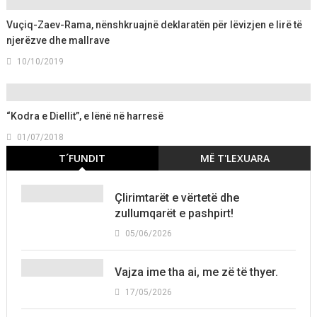
Vuçiq-Zaev-Rama, nënshkruajnë deklaratën për lëvizjen e lirë të
njerëzve dhe mallrave
10/10/2019
“Kodra e Diellit”, e lënë në harresë
01/07/2018
T´FUNDIT
MË T'LEXUARA
Çlirimtarët e vërtetë dhe
zullumqarët e pashpirt!
05/06/2026
Vajza ime tha ai, me zë të thyer.
17/05/2026