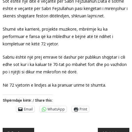
Sot është një ditë e veçantë për Sabri Fejzullahun.Data e sotme
është e veçantë për Sabri Fejzullahun pasi këngëtari i mirënjohur i
skenës shqiptare feston ditëlindjen, shkruan lajmi.net.
Shumë vite karrierë, projekte muzikore, mbrëmje ku ka
performuar e fansa që ka mbledhur e bëjnë atë të ndihet i
kompletuar në këtë 72 vjetor.
Sabriu është një prej emrave të dashur për publikun shqiptar i cili
edhe sot kur i ka kaluar të 70-tat po mbahet fort dhe po vazhdon
po i njëjti si dikur me mikrofon në dorë.
Në 72 vjetorin e lindjes ai ka pranuar urime të shumta.
Shpërndaje këtë: / Share this:
Email
WhatsApp
Print
Post