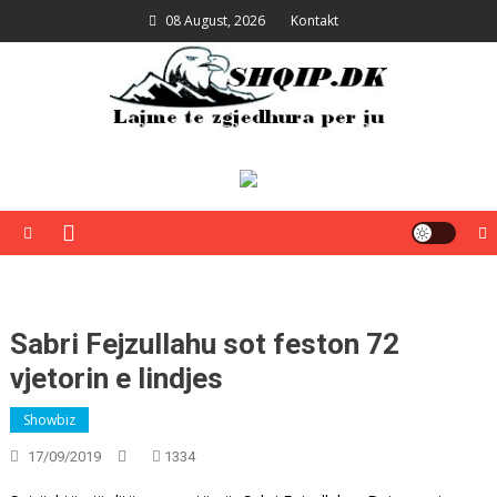
Skip
08 August, 2026
Kontakt
to
content
Shqip.dk
Lajme të zgjedhura për ju
Sabri Fejzullahu sot feston 72
vjetorin e lindjes
Showbiz
17/09/2019
1334