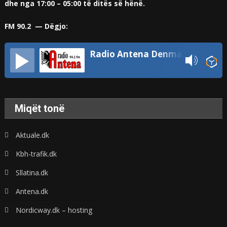
dhe nga 17:00 – 05:00 të ditës së hënë.
FM 90.2 — Dëgjo:
Radio Antena Denmark
Miqët tonë
Aktuale.dk
Kbh-trafik.dk
Sllatina.dk
Antena.dk
Nordicway.dk – hosting