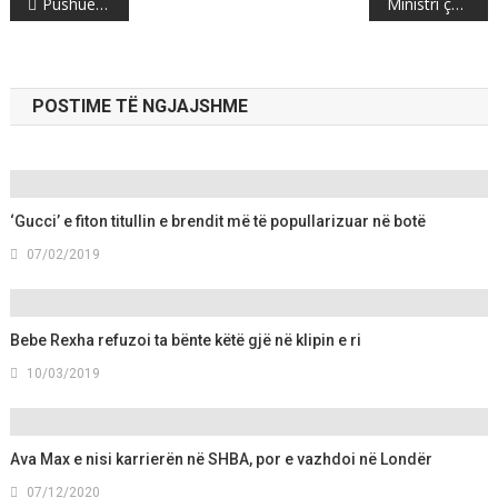
Pushuesit nga Kosova edhe gjatë shtatorit në Durrës
Ministri çek: Asnjë arsye për të tërhequr njohjen e Kosovës
navigation
POSTIME TË NGJAJSHME
‘Gucci’ e fiton titullin e brendit më të popullarizuar në botë
07/02/2019
Bebe Rexha refuzoi ta bënte këtë gjë në klipin e ri
10/03/2019
Ava Max e nisi karrierën në SHBA, por e vazhdoi në Londër
07/12/2020