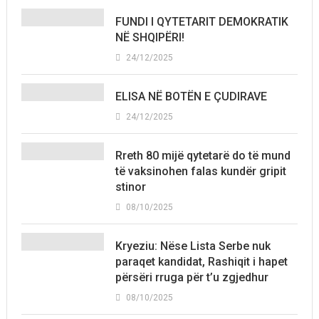
FUNDI I QYTETARIT DEMOKRATIK
NË SHQIPËRI!
24/12/2025
ELISA NË BOTËN E ÇUDIRAVE
24/12/2025
Rreth 80 mijë qytetarë do të mund
të vaksinohen falas kundër gripit
stinor
08/10/2025
Kryeziu: Nëse Lista Serbe nuk
paraqet kandidat, Rashiqit i hapet
përsëri rruga për t’u zgjedhur
08/10/2025