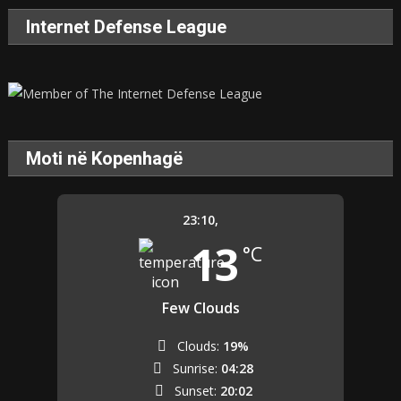
Internet Defense League
Moti në Kopenhagë
23:10,
13
°C
Few Clouds
Clouds:
19%
Sunrise:
04:28
Sunset:
20:02