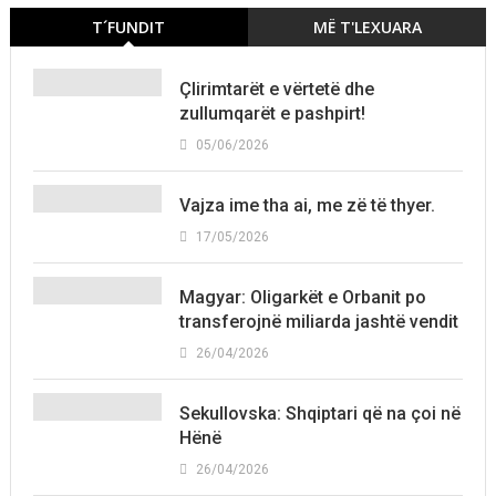
T´FUNDIT
MË T'LEXUARA
Çlirimtarët e vërtetë dhe
zullumqarët e pashpirt!
05/06/2026
Vajza ime tha ai, me zë të thyer.
17/05/2026
Magyar: Oligarkët e Orbanit po
transferojnë miliarda jashtë vendit
26/04/2026
Sekullovska: Shqiptari që na çoi në
Hënë
26/04/2026