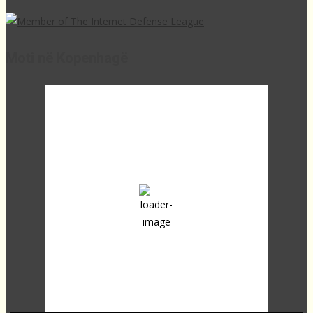
Moti në Kopenhagë
10:07,
22
°C
broken clouds
59 %
1012 mb
23 Km/h
Clouds:
59%
Sunrise:
04:24
Sunset:
20:07
Last updated: 09:59