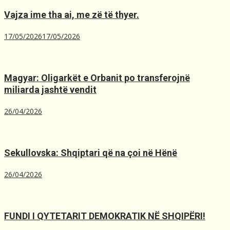
Vajza ime tha ai, me zë të thyer.
17/05/2026
17/05/2026
Magyar: Oligarkët e Orbanit po transferojnë
miliarda jashtë vendit
26/04/2026
Sekullovska: Shqiptari që na çoi në Hënë
26/04/2026
FUNDI I QYTETARIT DEMOKRATIK NË SHQIPËRI!