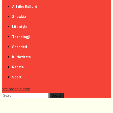
Art dhe Kulturë
Showbiz
Life style
Teknologji
Shendeti
Kuriozitete
Receta
Sport
site mode button
Search
for: