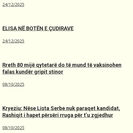
24/12/2025
ELISA NË BOTËN E ÇUDIRAVE
24/12/2025
Rreth 80 mijë qytetarë do të mund të vaksinohen
falas kundër gripit stinor
08/10/2025
Kryeziu: Nëse Lista Serbe nuk paraqet kandidat,
Rashiqit i hapet përsëri rruga për t’u zgjedhur
08/10/2025