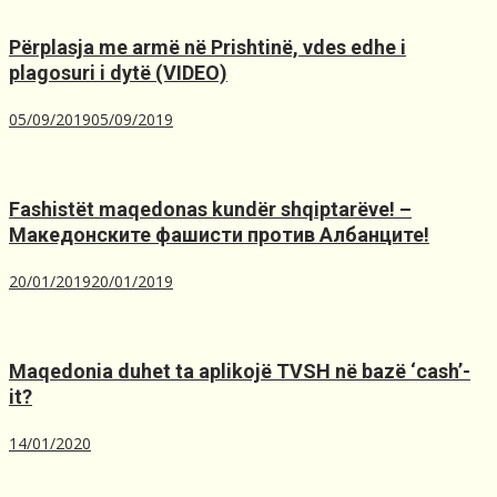
Përplasja me armë në Prishtinë, ​vdes edhe i
plagosuri i dytë (VIDEO)
05/09/2019
05/09/2019
Fashistët maqedonas kundër shqiptarëve! –
Македонските фашисти против Албанците!
20/01/2019
20/01/2019
Maqedonia duhet ta aplikojë TVSH nё bazё ‘cash’-
it?
14/01/2020