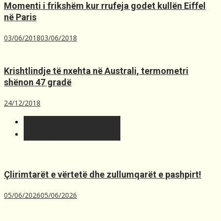
Momenti i frikshëm kur rrufeja godet kullën Eiffel
në Paris
03/06/2018
03/06/2018
Krishtlindje të nxehta në Australi, termometri
shënon 47 gradë
24/12/2018
T´fundit
Më t'lexuara
Çlirimtarët e vërtetë dhe zullumqarët e pashpirt!
05/06/2026
05/06/2026