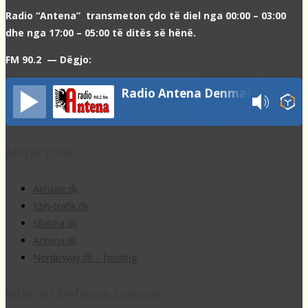
Radio “Antena” transmeton çdo të diel nga 00:00 – 03:00
dhe nga 17:00 – 05:00 të ditës së hënë.
FM 90.2 — Dëgjo:
Radio Antena Denmark
Miqët tonë
Aktuale.dk
Kbh-trafik.dk
Sllatina.dk
Antena.dk
Nordicway.dk – hosting
Internet Defense League