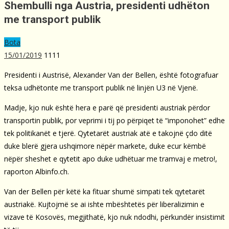
Shembulli nga Austria, presidenti udhëton
me transport publik
Bota
15/01/2019
1111
Presidenti i Austrisë, Alexander Van der Bellen, është fotografuar
teksa udhëtonte me transport publik në linjën U3 në Vjenë.
Madje, kjo nuk është hera e parë që presidenti austriak përdor
transportin publik, por veprimi i tij po përpiqet të “imponohet” edhe
tek politikanët e tjerë. Qytetarët austriak atë e takojnë çdo ditë
duke blerë gjera ushqimore nëpër markete, duke ecur këmbë
nëpër sheshet e qytetit apo duke udhëtuar me tramvaj e metro!,
raporton Albinfo.ch.
Van der Bellen për këtë ka fituar shumë simpati tek qytetarët
austriakë. Kujtojmë se ai ishte mbështetës për liberalizimin e
vizave të Kosovës, megjithatë, kjo nuk ndodhi, përkundër insistimit