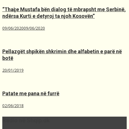
“Thaҫi e Mustafa bën dialog të mbrapsht me Serbinë,
ndërsa Kurti e detyroj ta njoh Kosovën”
09/06/2020
09/06/2020
Pellazgët shpikën shkrimin dhe alfabetin e parë në
botë
20/01/2019
Patate me pana në furrë
02/06/2018
Radio në Shqip.dk