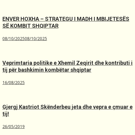
ENVER HOXHA – STRATEGU I MADH I MBIJETESËS
SË KOMBIT SHQIPTAR
08/10/2025
08/10/2025
Veprimtaria politike e Xhemil Zeqirit dhe kontributi i
tij për bashkimin kombëtar shqiptar
16/08/2025
Gjergj Kastriot Skënderbeu jeta dhe vepra e çmuar e
tij!
26/05/2019