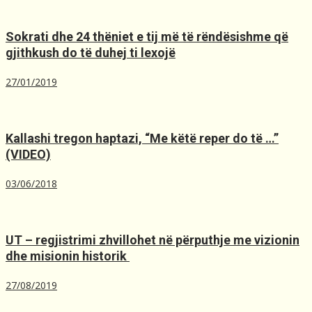
Sokrati dhe 24 thëniet e tij më të rëndësishme që
gjithkush do të duhej ti lexojë
27/01/2019
Kallashi tregon haptazi, “Me kёtё reper do tё …”
(VIDEO)
03/06/2018
UT – regjistrimi zhvillohet në përputhje me vizionin
dhe misionin historik ️
27/08/2019