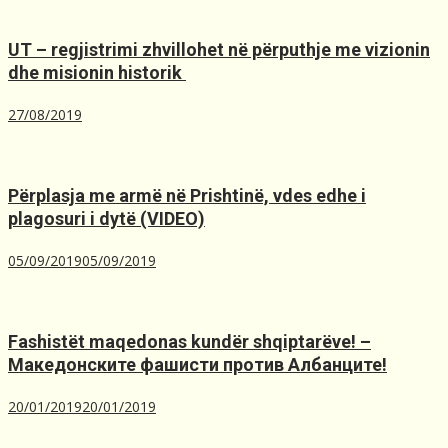
UT – regjistrimi zhvillohet në përputhje me vizionin
dhe misionin historik ️
27/08/2019
Përplasja me armë në Prishtinë, ​vdes edhe i
plagosuri i dytë (VIDEO)
05/09/2019
05/09/2019
Fashistët maqedonas kundër shqiptarëve! –
Македонските фашисти против Албанците!
20/01/2019
20/01/2019