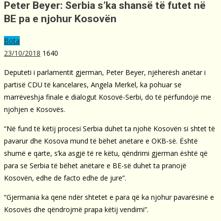
Peter Beyer: Serbia s’ka shansë të futet në
BE pa e njohur Kosovën
Bota
23/10/2018
1640
Deputeti i parlamentit gjerman, Peter Beyer, njëherësh anëtar i
partisë CDU të kancelares, Angela Merkel, ka pohuar se
marrëveshja finale e dialogut Kosovë-Serbi, do të përfundojë me
njohjen e Kosovës.
“Në fund të këtij procesi Serbia duhet ta njohë Kosovën si shtet të
pavarur dhe Kosova mund të bëhet anëtare e OKB-së. Është
shumë e qarte, s’ka asgjë të re këtu, qëndrimi gjerman është që
para se Serbia të bëhet anëtare e BE-së duhet ta pranojë
Kosovën, edhe de facto edhe de jure”.
“Gjermania ka qenë ndër shtetet e para që ka njohur pavarësinë e
Kosovës dhe qëndrojmë prapa këtij vendimi”.