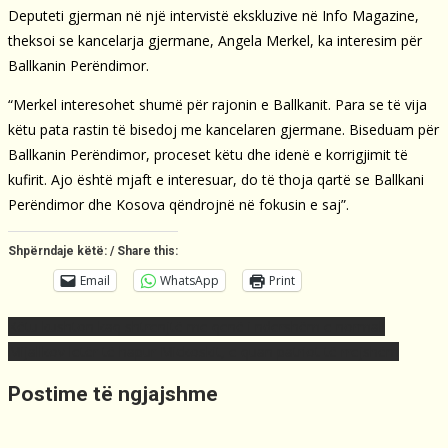
Deputeti gjerman në një intervistë ekskluzive në Info Magazine,
theksoi se kancelarja gjermane, Angela Merkel, ka interesim për
Ballkanin Perëndimor.
“Merkel interesohet shumë për rajonin e Ballkanit. Para se të vija
këtu pata rastin të bisedoj me kancelaren gjermane. Biseduam për
Ballkanin Perëndimor, proceset këtu dhe idenë e korrigjimit të
kufirit. Ajo është mjaft e interesuar, do të thoja qartë se Ballkani
Perëndimor dhe Kosova qëndrojnë në fokusin e saj”.
Shpërndaje këtë: / Share this:
Email
WhatsApp
Print
Post
Këtu kushton kaq shtrenjtë me qenë i ndershëm e normal!
navigation
Mijallkov letër të hapur Mickoskit, e quan patriot të rrejshëm
Postime të ngjajshme