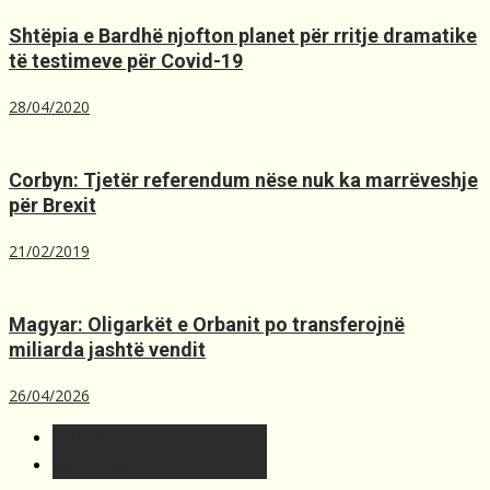
Shtëpia e Bardhë njofton planet për rritje dramatike
të testimeve për Covid-19
28/04/2020
Corbyn: Tjetër referendum nëse nuk ka marrëveshje
për Brexit
21/02/2019
Magyar: Oligarkët e Orbanit po transferojnë
miliarda jashtë vendit
26/04/2026
T´fundit
Më t'lexuara