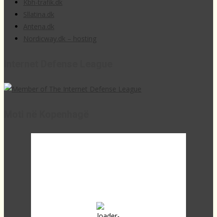
Kbh-trafik.dk
Sllatina.dk
Antena.dk
Nordicway.dk – hosting
Internet Defense League
Moti në Kopenhagë
12:01,
22
°C
scattered clouds
57 %
1022 mb