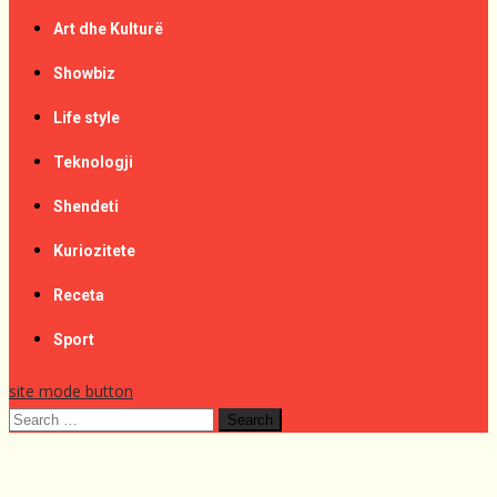
Art dhe Kulturë
Showbiz
Life style
Teknologji
Shendeti
Kuriozitete
Receta
Sport
site mode button
Search
for: