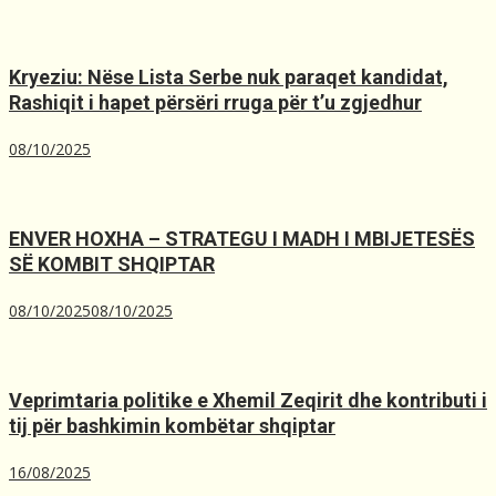
Kryeziu: Nëse Lista Serbe nuk paraqet kandidat,
Rashiqit i hapet përsëri rruga për t’u zgjedhur
08/10/2025
ENVER HOXHA – STRATEGU I MADH I MBIJETESËS
SË KOMBIT SHQIPTAR
08/10/2025
08/10/2025
Veprimtaria politike e Xhemil Zeqirit dhe kontributi i
tij për bashkimin kombëtar shqiptar
16/08/2025