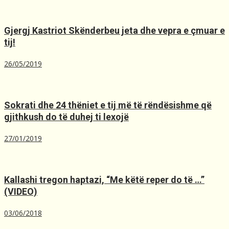
Gjergj Kastriot Skënderbeu jeta dhe vepra e çmuar e
tij!
26/05/2019
Sokrati dhe 24 thëniet e tij më të rëndësishme që
gjithkush do të duhej ti lexojë
27/01/2019
Kallashi tregon haptazi, “Me kёtё reper do tё …”
(VIDEO)
03/06/2018