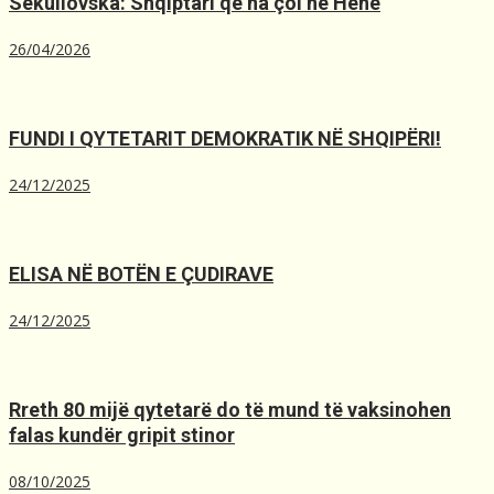
Sekullovska: Shqiptari që na çoi në Hënë
26/04/2026
FUNDI I QYTETARIT DEMOKRATIK NË SHQIPËRI!
24/12/2025
ELISA NË BOTËN E ÇUDIRAVE
24/12/2025
Rreth 80 mijë qytetarë do të mund të vaksinohen
falas kundër gripit stinor
08/10/2025