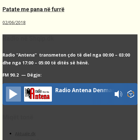
Patate me pana në furrë
02/06/2018
Radio në Shqip.dk
Radio “Antena” transmeton çdo të diel nga 00:00 – 03:00
dhe nga 17:00 – 05:00 të ditës së hënë.
FM 90.2 — Dëgjo:
Radio Antena Denmark
Miqët tonë
Aktuale.dk