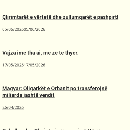
Çlirimtarët e vërtetë dhe zullumqarët e pashpirt!
05/06/2026
05/06/2026
Vajza ime tha ai, me zë të thyer.
17/05/2026
17/05/2026
Magyar: Oligarkët e Orbanit po transferojnë
miliarda jashtë vendit
26/04/2026