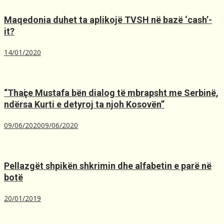
Maqedonia duhet ta aplikojë TVSH nё bazё ‘cash’-
it?
14/01/2020
“Thaҫi e Mustafa bën dialog të mbrapsht me Serbinë,
ndërsa Kurti e detyroj ta njoh Kosovën”
09/06/2020
09/06/2020
Pellazgët shpikën shkrimin dhe alfabetin e parë në
botë
20/01/2019